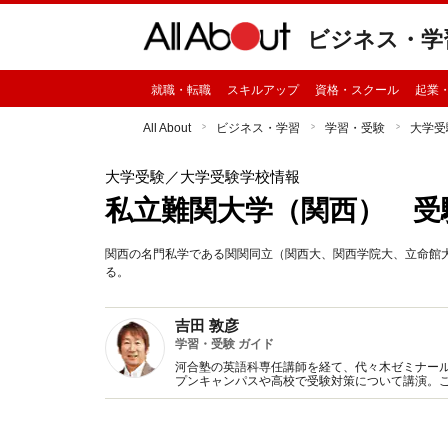
ビジネス・学
就職・転職
スキルアップ
資格・スクール
起業
All About
ビジネス・学習
学習・受験
大学受
大学受験
／大学受験学校情報
私立難関大学（関西） 受
関西の名門私学である関関同立（関西大、関西学院大、立命館
る。
吉田 敦彦
学習・受験 ガイド
河合塾の英語科専任講師を経て、代々木ゼミナール
プンキャンパスや高校で受験対策について講演。
の実態をわかりやすく解説し、攻略法をアドバイ