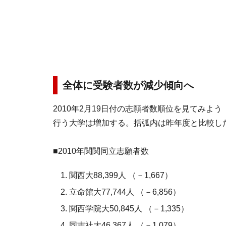
全体に受験者数が減少傾向へ
2010年2月19日付の志願者数順位を見てみよ
行う大学は増加する。括弧内は昨年度と比較し
■2010年関関同立志願者数
関西大88,399人 （－1,667）
立命館大77,744人 （－6,856）
関西学院大50,845人 （－1,335）
同志社大46,367人 （－1,079）