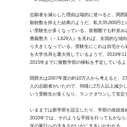
志願者を減らした理由は端的に述べると、関西
願校数を抑えた結果のようだ。私大35,000
い受験生が多くなっている。首都圏でも軒並み志
應義塾大（－1,629人）を見れば、全国的な
り大きくなっている。受験生にこれは自宅から
を大学当局も重大視しているようで、2010年
2015年までに複数学部の移転を予定している
関西大は2007年度の約10万人から考えると、
人の志願者がいたので、同様に2万人以上減少
いう受験生が多くなり、ランクダウンして安定
いままでは新学部を設立したり、学部の改組改
2010年では、そのような手段を行ってもかな
況の家計への大きさがいかに大きいかわかる。