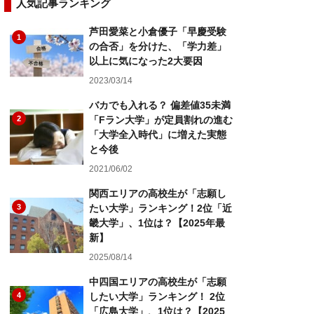
人気記事ランキング
芦田愛菜と小倉優子「早慶受験
1
の合否」を分けた、「学力差」
以上に気になった2大要因
2023/03/14
バカでも入れる？ 偏差値35未満
2
「Fラン大学」が定員割れの進む
「大学全入時代」に増えた実態
と今後
2021/06/02
関西エリアの高校生が「志願し
3
たい大学」ランキング！2位「近
畿大学」、1位は？【2025年最
新】
2025/08/14
中四国エリアの高校生が「志願
4
したい大学」ランキング！ 2位
「広島大学」、1位は？【2025