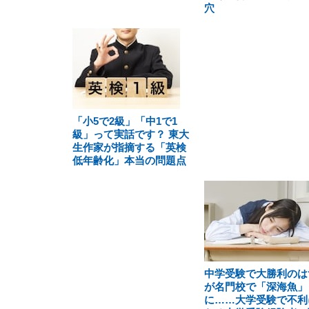
穴
「小5で2級」「中1で1
級」って実話です？ 東大
生作家が指摘する「英検
低年齢化」本当の問題点
中学受験で大勝利のは
が名門校で「深海魚」
に……大学受験で不利