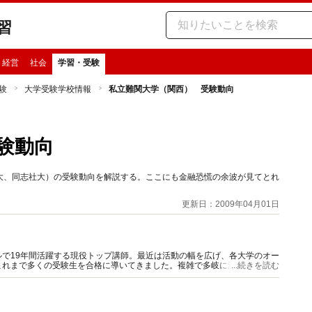
習
・経営
社会
学習・受験
験
大学受験学校情報
私立難関大学（関西） 受験動向
験動向
大、同志社大）の受験動向を解説する。ここにも金融恐慌の余波が見てとれ
更新日：2009年04月01日
で19年間活躍する現役トップ講師。最近は活動の幅を広げ、各大学のオー
これまで多くの受験生を合格に導いてきました。複雑で多岐に渡る大学入試
...続きを読む
スします。