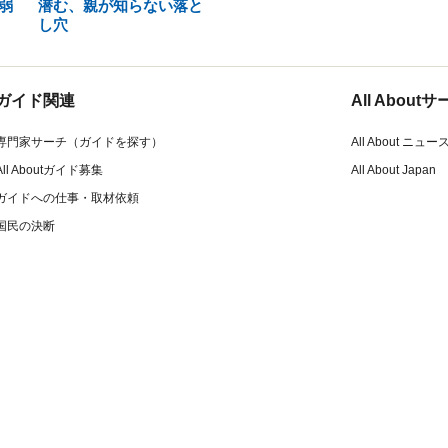
弱
潜む、親が知らない落と
し穴
ガイド関連
All Abou
専門家サーチ（ガイドを探す）
All About ニュー
All Aboutガイド募集
All About Japan
ガイドへの仕事・取材依頼
国民の決断