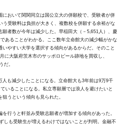
圏において関関同立は国公立大の併願校で、受験者が併
円という受験料は負担が大きく、複数校を併願する余裕がな
願者数が今年は減少した。早稲田大（－5,651人）、慶
傾向であることがわかる。ここ数年立命館大の減少幅がかな
通いやすい大学を選択する傾向があるからだ。そのこと
11月に大阪府茨木市のサッポロビール跡地を買収し、
ようだ。
2万人も減少したことになる。立命館大も3年前は9万9千
していることになる。私立専願層では浪人を避けたいと
を狙うという傾向も見られた。
編を行うと軒並み受験志願者が増加する傾向があった。
らずしも受験生が増えるわけではないことが判明。金融不