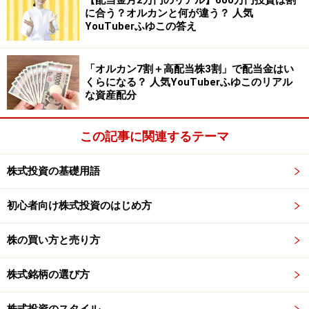
【配当金月2万円のリアル】600万円投資は割
【関連記事】
に合う？オルカンと何が違う？ 人気
YouTuberふゆこの答え
年率+300％を目指す投資方法 驚異のシステムトレ
ードとは？
「オルカン7割＋高配当株3割」で配当金はい
くらになる？ 人気YouTuberふゆこのリアル
※記事内容は執筆時点のものです。最新の内容をご確認くださ
な資産配分
い。
本記事の内容は一般的な情報提供を目的としており、特定の金融
商品や投資行動を推奨するものではありません。
この記事に関連するテーマ
投資や資産運用に関する最終的なご判断はご自身の責任において
行ってください。
掲載情報の正確性・完全性については十分に配慮しております
株式投資の基礎用語
が、その内容を保証するものではなく、これに基づく損失・損害
などについて当社は一切の責任を負いません。
初心者向け株式投資のはじめ方
最新の情報や詳細については、必ず各金融機関やサービス提供者
の公式情報をご確認ください。
株の買い方と売り方
次のページへ
1
/
2
株式銘柄の選び方