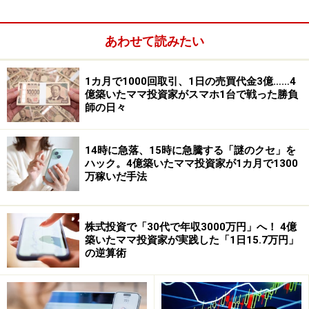
う少し噛み砕いた表現で言うと、
例えば、バリュー株（割安株）投資であれば、PERや
あわせて読みたい
PBRなどの指標をもとに、「安い」と思われる銘柄を購
入する投資手法ということになります。
1カ月で1000回取引、1日の売買代金3億……4
億築いたママ投資家がスマホ1台で戦った勝負
これは、過去に「PERがＸＸ倍以下の銘柄を買えば利益
師の日々
になった（例）」
という売買を行う事によって利益が出たという実績が根
14時に急落、15時に急騰する「謎のクセ」を
拠になり、その根拠に基づいて投資をします。株の法則
ハック。4億築いたママ投資家が1カ月で1300
万稼いだ手法
に基づいて投資をするみたいなものです。
実はシステムトレードもまったく同様で、
株式投資で「30代で年収3000万円」へ！ 4億
過去に「あるパターンが現れたときに売買していれば利
築いたママ投資家が実践した「1日15.7万円」
の逆算術
益になる」
という実績を根拠に売買を行なう投資手法なのです。