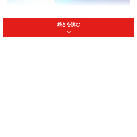
続きを読む
最近はシステムトレードの敷居も大分低くなりました
システムトレードとは、一言で言うと過去の株価を分析
し統計上有利な条件に合致した銘柄を売買する投資手法
です。
ただ、この言葉だけだとなんとなくわかりにくいのでも