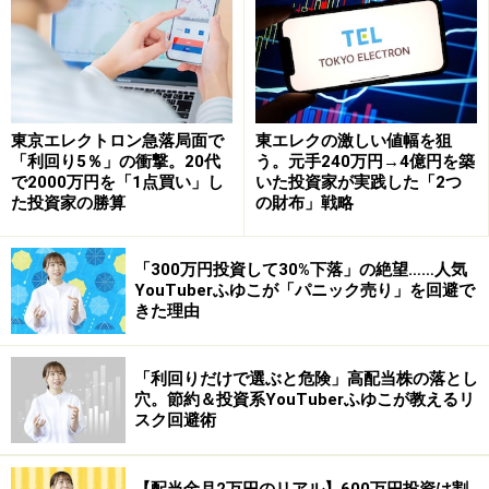
要は、自分で作った売買ルールを作り出して実践してい
くという点では、同じ考え方です。
・PER：株価収益率。「Price Earning Ratio」の略称で、
株価の割安・割高を判断する指標の一つ。株価を一株当
東京エレクトロン急落局面で
東エレクの激しい値幅を狙
「利回り5％」の衝撃。20代
う。元手240万円→4億円を築
たり利益で割って求めます。
で2000万円を「1点買い」し
いた投資家が実践した「2つ
・PBR：株価純資産倍率。「Price Book-value Ratio」の
た投資家の勝算
の財布」戦略
略称で、株価の割安・割高を判断する指標の一つ。株価
を一株当たり純資産で割って求めます。
「300万円投資して30%下落」の絶望……人気
YouTuberふゆこが「パニック売り」を回避で
きた理由
システムトレードの概要のご説明は次のページに続きま
「利回りだけで選ぶと危険」高配当株の落とし
穴。節約＆投資系YouTuberふゆこが教えるリ
す。
スク回避術