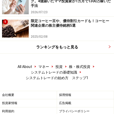
ク。4億築いたママ投資家が1カ月で1300万稼いだ
手法
2026/07/23
限定コーヒー豆や、優待割引カードも！コーヒー
5
関連企業の株主優待銘柄5選
2025/02/08
ランキングをもっと見る
>
>
>
>
All About
マネー
投資
株・株式投資
>
システムトレードの基礎知識
システムトレードの始め方 ステップ1
会社概要
採用情報
投資家情報
広告掲載
利用規約
プライバシーポリシー