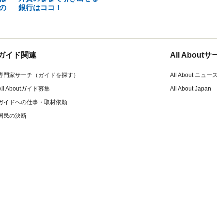
の
銀行はココ！
ガイド関連
All Abou
専門家サーチ（ガイドを探す）
All About ニュー
All Aboutガイド募集
All About Japan
ガイドへの仕事・取材依頼
国民の決断