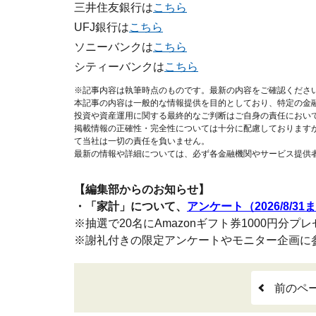
三井住友銀行は
こちら
UFJ銀行は
こちら
ソニーバンクは
こちら
シティーバンクは
こちら
※記事内容は執筆時点のものです。最新の内容をご確認くださ
本記事の内容は一般的な情報提供を目的としており、特定の金
投資や資産運用に関する最終的なご判断はご自身の責任におい
掲載情報の正確性・完全性については十分に配慮しております
て当社は一切の責任を負いません。
最新の情報や詳細については、必ず各金融機関やサービス提供
【編集部からのお知らせ】
・「家計」について、
アンケート（2026/8/31
※抽選で20名にAmazonギフト券1000円分プ
※謝礼付きの限定アンケートやモニター企画に
前のペ