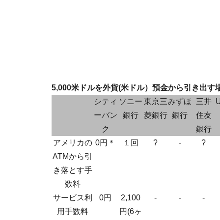
5,000米ドルを外貨(米ドル）預金から引き出す
シティ
ソニー
東京三
みずほ
三井
ーバン
銀行
菱銀行
銀行
住友
ク
銀行
アメリカの
0円＊
１回
?
‐
?
ATMから引
き落とす手
数料
サービス利
0円
2,100
‐
‐
‐
用手数料
円(6ヶ