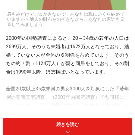
肩もみだけでごまかさないで！あなたは親にいくら納めて
いますか？他人の財布をのぞきながら、あなたの家計も見
直してみましょう
2000年の国勢調査によると、20～34歳の若年の人口は
2699万人、そのうち未婚者は1672万人となっており、結
婚していない人が全体の６割強を占めています。そのう
ちの約７割（1124万人）が親と同居をしており、その割
合は1990年以降、ほぼ横ばいとなっています。
全国20歳以上35歳未満の男女3000人を対象にした「若年
層の意識実態調査」（2003年内閣府調査）でも同様に、
シングルのうち親と同居している人の割合は約７割。そ
して、「家賃、食費、水道光熱費、電話代」といった基
礎的な生活コストを親に頼っている人は９割いるという
続きを読む
結果がでました。このうち、半分以上の基礎的な生活コ