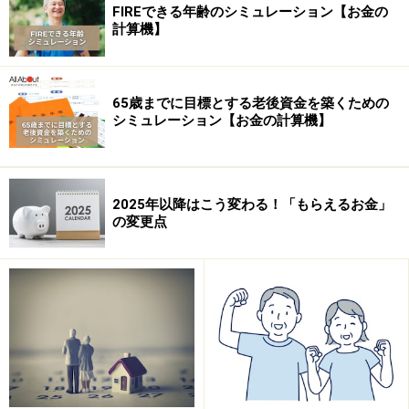
FIREできる年齢のシミュレーション【お金の
計算機】
資料：「若年層の意識実態調査」（2003年内閣府）
65歳までに目標とする老後資金を築くための
シミュレーション【お金の計算機】
親にお金を納めている人の平均額は3.5万円
ほとんどの親同居シングルが基礎的な生活コストを親に
2025年以降はこう変わる！「もらえるお金」
頼っているという結果がでましたが、中にはきちんと親
の変更点
にお金を渡している人もいます。