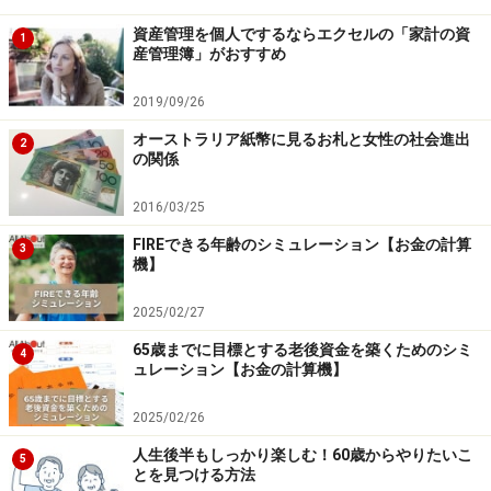
資産管理を個人でするならエクセルの「家計の資
1
次のページへ
1
/
2
産管理簿」がおすすめ
2019/09/26
オーストラリア紙幣に見るお札と女性の社会進出
2
の関係
2016/03/25
FIREできる年齢のシミュレーション【お金の計算
3
機】
2025/02/27
65歳までに目標とする老後資金を築くためのシミ
4
ュレーション【お金の計算機】
2025/02/26
人生後半もしっかり楽しむ！60歳からやりたいこ
5
とを見つける方法