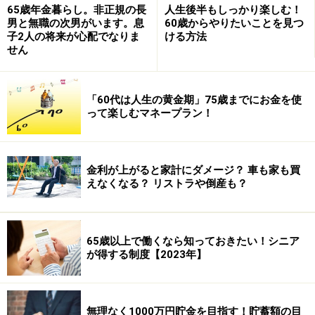
65歳年金暮らし。非正規の長
人生後半もしっかり楽しむ！
男と無職の次男がいます。息
60歳からやりたいことを見つ
子2人の将来が心配でなりま
ける方法
せん
「60代は人生の黄金期」75歳までにお金を使
親同居シングルの人のうち、親にお金を納めている人は
って楽しむマネープラン！
約６割、金額は1ヶ月当たり３．５万円となっていま
す。一方、非親同居シングルの場合は、約３割の人が１
ヶ月当たり３万円のお金を納めており、親同居シングル
金利が上がると家計にダメージ？ 車も家も買
よりも割合は少ないものの、金額的には5000円の差にと
えなくなる？ リストラや倒産も？
どまっています。
＜親に納めているお金＞
65歳以上で働くなら知っておきたい！シニア
が得する制度【2023年】
資料：「若年層の意識実態調査」（2003年内閣府）
無理なく1000万円貯金を目指す！貯蓄額の目