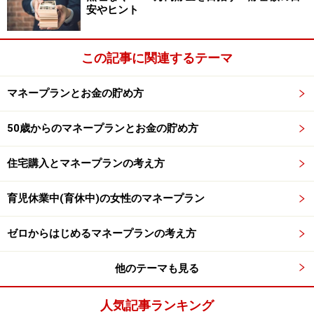
安やヒント
でも、親と同居ならお金にもゆとりがありそうなものな
のに、なぜ４割の人が親にお金を渡していないのでしょ
この記事に関連するテーマ
うか？
マネープランとお金の貯め方
次のページは「親同居シングルの収入と自由に使えるお
金」
50歳からのマネープランとお金の貯め方
「親同居シングルは今すぐ家計改善を！」です＞＞
住宅購入とマネープランの考え方
※記事内容は執筆時点のものです。最新の内容をご確認くださ
い。
本記事の内容は一般的な情報提供を目的としており、特定の金融
育児休業中(育休中)の女性のマネープラン
商品や投資行動を推奨するものではありません。
投資や資産運用に関する最終的なご判断はご自身の責任において
ゼロからはじめるマネープランの考え方
行ってください。
掲載情報の正確性・完全性については十分に配慮しております
が、その内容を保証するものではなく、これに基づく損失・損害
他のテーマも見る
などについて当社は一切の責任を負いません。
最新の情報や詳細については、必ず各金融機関やサービス提供者
の公式情報をご確認ください。
人気記事ランキング