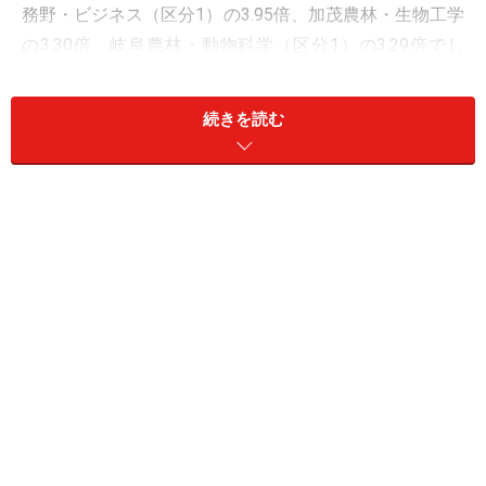
務野・ビジネス（区分1）の3.95倍、加茂農林・生物工学
の3.30倍、岐阜農林・動物科学（区分1）の3.29倍でし
た。
続きを読む
2010年の動向は、不況の影響で公立志向がさらに高まる
と予測されます。さらに、制度の変更で特色化選抜の募
集人員の上限が、20％から50％へと引き上げられまし
た。全体としては、間口が広がることにより、特色化選
抜での合格が容易になると考えられ、特に前年倍率の高
かった各務原（8.35倍）、加納（7.21倍）、大垣西
I（6.90倍）では倍率が大幅に下がることが予測されま
す。