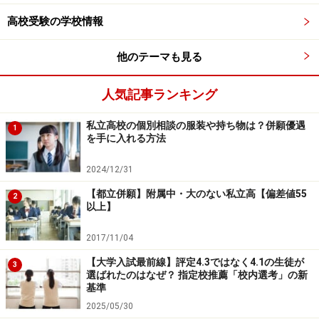
聖マリア女学院（併願）
高校受験の学校情報
＜一般入試＞
他のテーマも見る
■1月30日（土）
岐阜第一、高山西（一般併願・専願）、中京、美濃加茂
人気記事ランキング
■1月31日（日）
私立高校の個別相談の服装や持ち物は？併願優遇
1
を手に入れる方法
鶯谷、大垣日本大学（大垣会場）、※岐阜聖徳学園、岐
阜女子、岐阜東、済美、聖マリア女学院、多治見西、帝
2024/12/31
京大学可児、富田
【都立併願】附属中・大のない私立高【偏差値55
2
以上】
■2月5日（金）
2017/11/04
大垣日本大学（岐阜会場、長浜会場）
【大学入試最前線】評定4.3ではなく4.1の生徒が
3
選ばれたのはなぜ？ 指定校推薦「校内選考」の新
■2月6日（土）
基準
麗澤瑞浪
2025/05/30