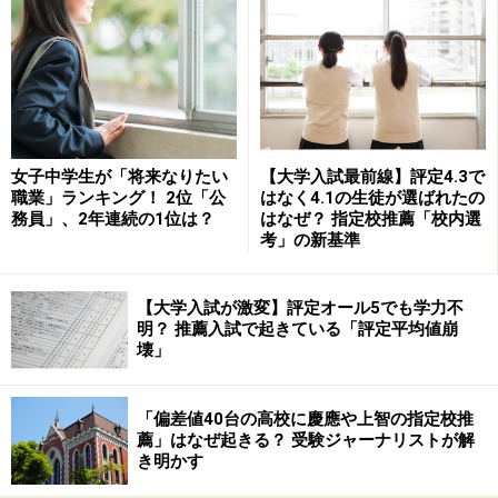
岐阜の私立高校は15校と他県に比べて特に少なく、私立
高校を志願する受験生は元々少ない傾向にあります。ま
た不況の影響もあり、今年は公立志向が高まる傾向にあ
ります。これは私立高校を志望する受験生にとっては追
い風で、2010年岐阜の私立高校は比較的入りやすい状況
にあると言えるでしょう。
女子中学生が「将来なりたい
【大学入試最前線】評定4.3で
職業」ランキング！ 2位「公
はなく4.1の生徒が選ばれたの
務員」、2年連続の1位は？
はなぜ？ 指定校推薦「校内選
考」の新基準
2010年度岐阜の高校入試日程
【大学入試が激変】評定オール5でも学力不
例年、岐阜の高校受験は1月中旬の私立高校推薦入試か
明？ 推薦入試で起きている「評定平均値崩
ら始まります。公立高校は特色化選抜が2月中旬、一般
壊」
入試が3月中旬に実施されます。2010年度の入試日程は
次の通りです。
「偏差値40台の高校に慶應や上智の指定校推
薦」はなぜ起きる？ 受験ジャーナリストが解
き明かす
＜推薦入試＞