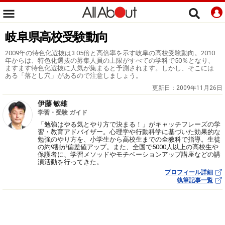
岐阜県高校受験動向
2009年の特色化選抜は3.05倍と高倍率を示す岐阜の高校受験動向。2010
年からは、特色化選抜の募集人員の上限がすべての学科で50％となり、
ますます特色化選抜に人気が集まると予測されます。しかし、そこには
ある「落とし穴」があるので注意しましょう。
更新日：
2009年11月26日
伊藤 敏雄
学習・受験 ガイド
「勉強はやる気とやり方で決まる！」がキャッチフレーズの学
習・教育アドバイザー。心理学や行動科学に基づいた効果的な
勉強のやり方を、小学生から高校生までの全教科で指導。生徒
の約9割が偏差値アップ。また、全国で5000人以上の高校生や
保護者に、学習メソッドやモチベーションアップ講座などの講
演活動を行ってきた。
プロフィール詳細
執筆記事一覧