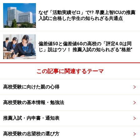
■1月16日（土）
大垣日本大学（奨学生・チャレンジ入試単願）、※岐阜
なぜ「活動実績ゼロ」で!? 早慶上智ICUの推薦
聖徳学園、高山西（特待・推薦）、多治見西、帝京大学
入試に合格した学生の知られざる共通点
可児、美濃加茂（一般学業奨学生試験を含む）
偏差値50と偏差値60の高校の「評定4.0は同
■1月17日（日）
じ」説はウソ！ 推薦入試の知られざる“格差”
鶯谷、大垣日本大学（推薦単願）、岐阜女子、岐阜第
一、岐阜東、済美、富田
この記事に関連するテーマ
■1月19日（火）
高校受験に向けた親の心得
聖マリア女学院（専願）
高校受験の基本情報・勉強法
■1月23日（土）
中京、麗澤瑞浪
推薦入試・内申書・通知表
■1月31日（日）
高校受験の志望校の選び方