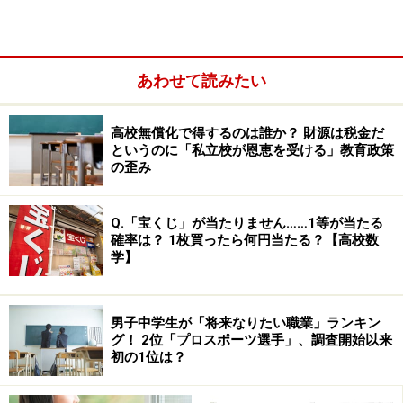
あわせて読みたい
高校無償化で得するのは誰か？ 財源は税金だ
というのに「私立校が恩恵を受ける」教育政策
の歪み
しかし、特色化選抜での合格の可能性が高まると期待す
Q.「宝くじ」が当たりません……1等が当たる
る受験生が増えることで、これまで難関校への受験を控
確率は？ 1枚買ったら何円当たる？【高校数
学】
えてきた受験生が強気の志願をしてくる可能性もありま
す。実はここが「落とし穴」になります。全体的な倍率
は下がっても、実力のある受験生が集まり返って競争が
男子中学生が「将来なりたい職業」ランキン
グ！ 2位「プロスポーツ選手」、調査開始以来
激しくなる高校もあります。志望校選びには十分注意が
初の1位は？
必要です。