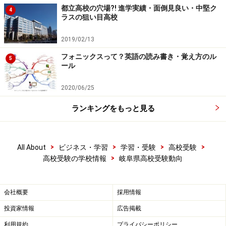
都立高校の穴場?! 進学実績・面倒見良い・中堅ク
4
※岐阜聖徳学園大学附属と清翔が統合
ラスの狙い目高校
2019/02/13
2010年度岐阜の公立高校入試日程
フォニックスって？英語の読み書き・覚え方のル
5
ール
□公立高校特色化選抜
2020/06/25
試験実施日：2月9日（火） ※10日（水）にも実施する
学校あり
ランキングをもっと見る
合格発表：2月17日（水）
>
>
>
>
All About
ビジネス・学習
学習・受験
高校受験
□公立高校一般選抜
>
高校受験の学校情報
岐阜県高校受験動向
試験実施日：3月11日（木） ※12日（金）にも実施する
学校あり
合格発表：3月17日（水）
会社概要
採用情報
投資家情報
広告掲載
岐阜の高校受験制度>>
利用規約
プライバシーポリシー