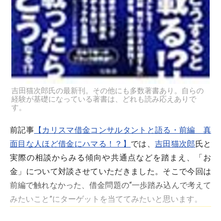
吉田猫次郎氏の最新刊。その他にも多数著書あり。自らの
経験が基礎になっている著書は、どれも読み応えありで
す。
前記事
【カリスマ借金コンサルタントと語る・前編 真
面目な人ほど借金にハマる！？】
では、
吉田猫次郎
氏と
実際の相談からみる傾向や共通点などを踏まえ、「お
金」について対談させていただきました。そこで今回は
前編で触れなかった、借金問題の“一歩踏み込んで考えて
みたいこと”にターゲットを当ててみたいと思います。