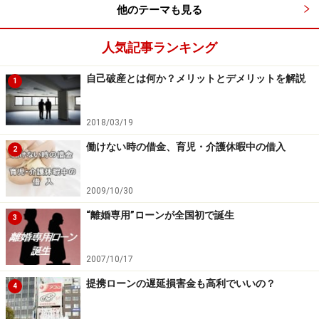
い！」と捉えていることも少なくなかったり。極端に考
他のテーマも見る
えるべきではないですよね。
人気記事ランキング
自己破産とは何か？メリットとデメリットを解説
相談される側として大切にしたいこと
1
横山：
私は借金整理を単なる法的手続きや小手先のテ
2018/03/19
クニックなどでは、本当の意味での解決ができないと感
働けない時の借金、育児・介護休暇中の借入
じています。精神面（心構え）もこれを機に変えること
2
が大切だし、気持ちだけで突っ走るのではなく、多少大
雑把でもいいから「家計」も把握できるようになってほ
2009/10/30
しいと思っています。数多く相談に乗っている猫次郎さ
“離婚専用”ローンが全国初で誕生
3
んはどんなことが大切だと思いますか？
2007/10/17
吉田：
方法論を知る（教える）ことは、もちろん重要
提携ローンの遅延損害金も高利でいいの？
4
です。精神的なカウンセリングだけでは借金問題は到底
片付けられません。専門家は、常に最新のノウハウを学