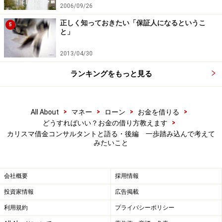
2006/09/26
び、最高の方法を相談者に示さなければなりません。
正しく知っておきたい「保証人になるというこ
5
と」
しかし、
方法論だけに偏っている専門家が多いのも事
実で、これはこれで大きな問題
です。なにしろ、ベスト
2013/04/30
な方法論をいくら教えてあげても、それを実行する勇気
ランキングをもっと見る
がなく、踏ん切りがつかないまま前にも後ろにも進めな
い相談者が多いのです。
これを打開するためには、相談者の心を開く必要があり
>
>
>
>
All About
マネー
ローン
お金を借りる
ます。
>
どうすればいい？お金の借り方教えます
カリスマ借金コンサルタントと語る・後編 一歩踏み込んで考えて
みたいこと
横山：
とても大切なことですけれど、心を開いてもら
う、本音を聞きだすということは大変なことですよね。
私もこの点に時間がかかります。
会社概要
採用情報
投資家情報
広告掲載
吉田：
私も、いろいろな手を使います。自分の恥ずか
利用規約
プライバシーポリシー
しい過去の体験を語り、自分の体験記を引き合いに出し