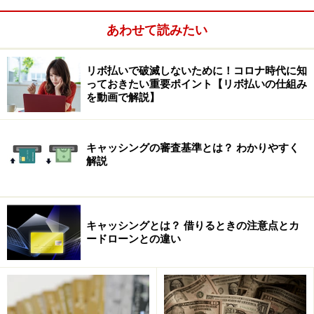
あわせて読みたい
リボ払いで破滅しないために！コロナ時代に知
っておきたい重要ポイント【リボ払いの仕組み
を動画で解説】
吉田：
そうですね。教育は最も重要です。自殺防止や
多重債務防止においても、法改正などよりも教育のほう
キャッシングの審査基準とは？ わかりやすく
がはるかに大切。
解説
でも、お金に関する教育といってもそう簡単ではないの
が現実。なによりも、その道の教育者を急激に増やすこ
キャッシングとは？ 借りるときの注意点とカ
とはまず不可能でしょう。とすると、現実的にいって最
ードローンとの違い
も効果的な方法は、「量は最低限、質は高く、より広く
普及させること」でしょう。
限られた教育量の中で、最も重点を置くべきことは、