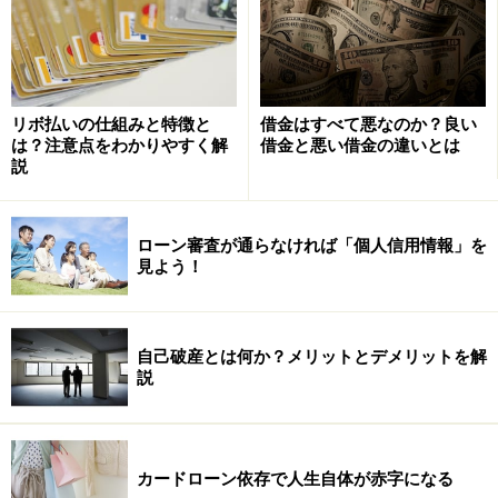
「最悪の場合に何が起こるか？」「最悪のときにどう対
処すべきか？」を知ること。これに尽きます。
横山：
最悪とは？
リボ払いの仕組みと特徴と
借金はすべて悪なのか？良い
は？注意点をわかりやすく解
借金と悪い借金の違いとは
説
ローン審査が通らなければ「個人信用情報」を
見よう！
自己破産とは何か？メリットとデメリットを解
説
カードローン依存で人生自体が赤字になる