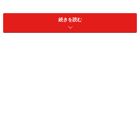
お金の教育が必要
続きを読む
横山：
多重債務者を生まない、増やさないためにいろ
いろな意見が叫ばれていますよね。私はそのための一つ
に、「お金に関する教育」をもっとしていくべきではな
いかと思います。例えば私たち大人も勿論ですが、これ
から社会にでる子どもたちに学校の授業とかで、お金の
大切さ、お金の怖さ、収支感覚などを知ってもらうと
か。