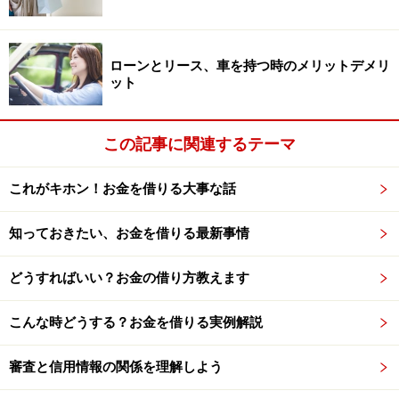
吉田：
経済行為において最悪の事態とは、「破産」か
「差し押さえ」ではないでしょうか。しかし両者とも、
実際に味わってみると決して「死ぬほど苦痛」ではあり
ローンとリース、車を持つ時のメリットデメリ
ません。むしろ、リセットして新たにやり直すための良
ット
いキッカケになりえます。憲法で保障されている「健康
で文化的な最低限の生活」も脅かされません。
この記事に関連するテーマ
これだけでも知っておけば、経済行為に失敗しても自殺
や犯罪に走ることはなく、いかなる境遇でも前向きにや
これがキホン！お金を借りる大事な話
っていけるでしょう。これが最も大事なことだと思いま
す。あれこれ教えると覚えきれないので、これだけに絞
知っておきたい、お金を借りる最新事情
ってもいいと思います。さしずめ
「経済活動のための防
災訓練」
とでもいったところでしょうか。
どうすればいい？お金の借り方教えます
こんな時どうする？お金を借りる実例解説
横山：
最低限のことでも正しく知っておくことで、と
ても大きな差になりますからね。でも残念なことに現状
審査と信用情報の関係を理解しよう
は、多くの人の意識は低く「絶対に解決なんてできな