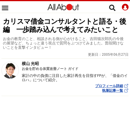
カリスマ借金コンサルタントと語る・後
編 一歩踏み込んで考えてみたいこと
お金の教育のこと、相談される側が心がけること、吉田猫次郎氏の今後
の展望など、ちょっと違う視点で質問をぶつけてみました。普段聞けな
いことを直撃インタビュー！
更新日：
2005年06月27日
横山 光昭
お金を貯める体質改善ノート ガイド
家計の中の負債に注目した家計再生を目指すFPが、「借金のイ
ロハ」について紹介。
プロフィール詳細
執筆記事一覧