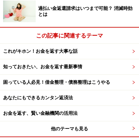
借金整理に大切なことってなんだろう？さらに本音に迫
過払い金返還請求はいつまで可能？ 消滅時効
とは
ります。次ページへ＞＞
※記事内容は執筆時点のものです。最新の内容をご確認くださ
この記事に関連するテーマ
い。
本記事の内容は一般的な情報提供を目的としており、特定の金融
商品や投資行動を推奨するものではありません。
これがキホン！お金を返す大事な話
投資や資産運用に関する最終的なご判断はご自身の責任において
行ってください。
掲載情報の正確性・完全性については十分に配慮しております
知っておきたい、お金を返す最新事情
が、その内容を保証するものではなく、これに基づく損失・損害
などについて当社は一切の責任を負いません。
最新の情報や詳細については、必ず各金融機関やサービス提供者
困っている人必見！借金整理・債務整理はこうやる
の公式情報をご確認ください。
あなたにもできるカンタン返済法
次のページへ
1
/
2
お金を返す、賢い金融機関の活用法
他のテーマも見る