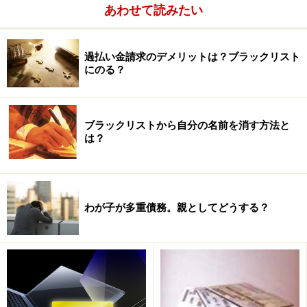
あわせて読みたい
はダメなのです。本人が気づき、苦しんだ末に生まれた
ものでなければ、手続きが終了した後の日常生活の中で
やがて忘れていってしまいます。
過払い金請求のデメリットは？ブラックリスト
にのる？
債務を整理する手続きの前に、気持ちとか心の部分を整
理する作業が重要であると考えているのですが、そのた
ブラックリストから自分の名前を消す方法と
めの技術も経験もまだまだ自分には不足していると思い
は？
ます。
ガイド：
わが子が多重債務。親としてどうする？
では逆に、この業務をしていうれしいこと、よかったこ
となどはありますか？ また、やりがいは？
高橋：
債務整理業務は「困っている人を助ける」という性質を
持った仕事ですので、その人のために役立っているとい
う実感を持てますし、その人から感謝されることで自分