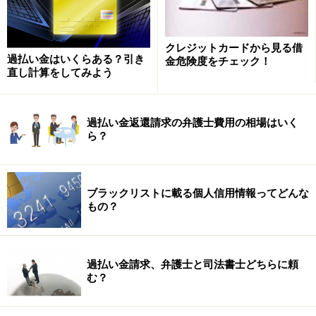
の存在意義を確認することもできます。それを仕事とし
てできるのは非常にありがたいことだと思っています。
クレジットカードから見る借
過払い金はいくらある？引き
金危険度をチェック！
直し計算をしてみよう
ガイド：
話は少し変わりますが、お金の怖い面はどんなところだ
と思いますか？
過払い金返還請求の弁護士費用の相場はいく
高橋：
ら？
お金が怖いというよりも、高利の借金が怖いんですよ
ね。そのような借り入れをするということはすでに経済
ブラックリストに載る個人信用情報ってどんな
的な苦境に陥っている場合が多いので、その借り入れを
もの？
することによって多重債務へのサイクルのスイッチが入
る可能性がかなり高いのです。
それに連帯保証人が絡むともっと怖いです。自分や家族
過払い金請求、弁護士と司法書士どちらに頼
の生活の問題が周囲の人間関係の問題にまで拡大し、覆
む？
されてしまうおそれがあるのですから。