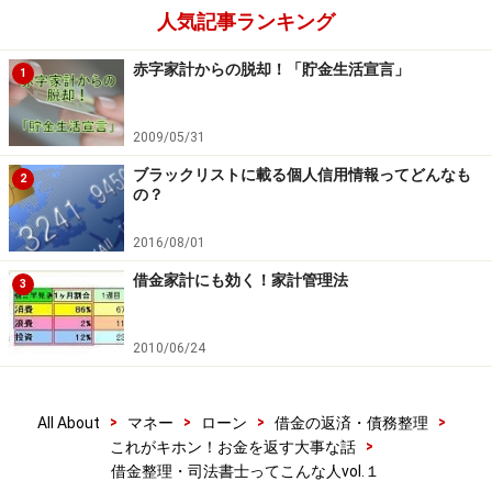
人気記事ランキング
赤字家計からの脱却！「貯金生活宣言」
1
2009/05/31
ブラックリストに載る個人信用情報ってどんなも
2
の？
2016/08/01
借金家計にも効く！家計管理法
3
2010/06/24
>
>
>
>
All About
マネー
ローン
借金の返済・債務整理
>
これがキホン！お金を返す大事な話
借金整理・司法書士ってこんな人vol.１