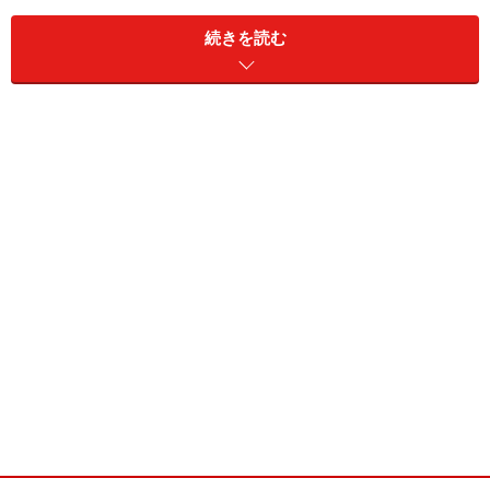
るとしたら非常に意義があることではないかと使命感に
続きを読む
燃えてしまいました（笑）
ガイド：
司法書士さんの業務の中でも、借金整理は大変な分野で
すよね。この業務をされていて、「たいへんだ」という
部分は何でしょう？
高橋：
債務整理業務で難しいのは、債権者に対する関係もさる
ことながら、やはり依頼者との関係ですよね。
私は債務整理業務の最終的な到達点は依頼者を二度とこ
のような多重債務問題に陥らせないことだと考えていま
す。そのためには依頼者本人の「意識」が何よりも大事
になります。
それも他人から聞いた助言をそのまま受け入れただけで