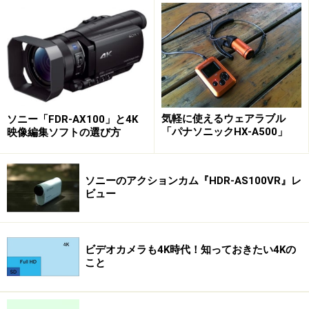
像を楽しめます。また、「こだわりオート」は、38のシ
ーンを自動認識し、シーンに応じたキレイな映像を撮れ
ます。
Canon デジタルビデオカメラ iVIS HF M51 レッド 光
気軽に使えるウェアラブル
ソニー「FDR-AX100」と4K
学10倍ズーム フルフラットタッチパネル
「パナソニックHX-A500」
映像編集ソフトの選び方
IVISHFM51RD
ソニーのアクションカム『HDR-AS100VR』レ
ビュー
ビデオカメラも4K時代！知っておきたい4Kの
Amazonで見る
こと