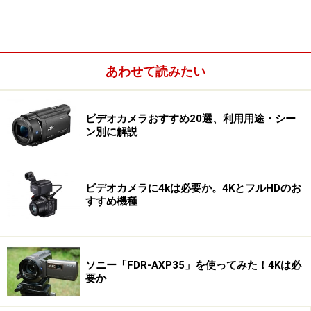
あわせて読みたい
ビデオカメラおすすめ20選、利用用途・シー
ン別に解説
ビデオカメラに4kは必要か。4KとフルHDのお
Amazonで見る
すすめ機種
■キヤノン iVIS HF M51
ソニー「FDR-AXP35」を使ってみた！4Kは必
要か
キヤノンのプロ用ビデオカメラと同じ撮像画素「HD
CMOS PRO」を搭載。プロと同じクオリティの美しい映