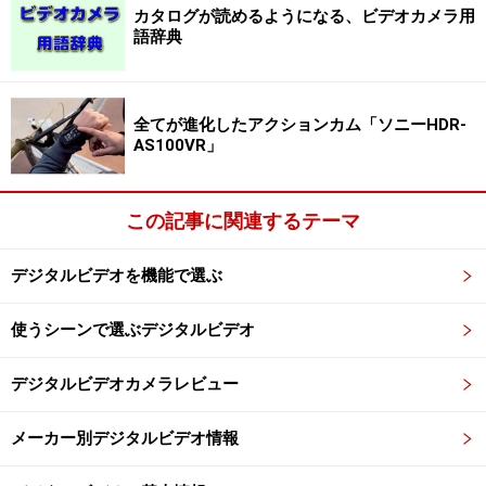
カタログが読めるようになる、ビデオカメラ用
語辞典
小型／軽量で高画質のおすすめデジタルビ
デオカメラ
全てが進化したアクションカム「ソニーHDR-
AS100VR」
■パナソニック V600M/V700M
「愛情サイズ」がポイントの、小型でキレイな映像が撮
この記事に関連するテーマ
れるのが特徴。表情だけでなく、離れたところからでも
声をしっかりと納めた映像が撮れます。また、強力な手
デジタルビデオを機能で選ぶ
ぶれ補正と、暗いところでもきれいに録れます。
使うシーンで選ぶデジタルビデオ
パナソニック デジタルハイビジョンビデオカメラ 内
デジタルビデオカメラレビュー
蔵メモリー64GB ブラック HC-V700M-K
メーカー別デジタルビデオ情報