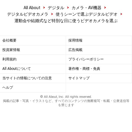
>
>
>
All About
デジタル
カメラ・AV機器
>
>
デジタルビデオカメラ
使うシーンで選ぶデジタルビデオ
運動会や結婚式など特別な日に使うビデオカメラを選ぶ
会社概要
採用情報
投資家情報
広告掲載
Amazonで見る
利用規約
プライバシーポリシー
All Aboutについて
著作権・商標・免責
当サイトの情報についての注意
サイトマップ
【関連記事】
ヘルプ
デジタルビデオカメラの選び方のポイント
＞＞
© All About, Inc. All rights reserved.
掲載の記事・写真・イラストなど、すべてのコンテンツの無断複写・転載・公衆送信等
を禁じます
【関連サイト】
ソニー HDR-PJ590V
キヤノン iVIS HF M51