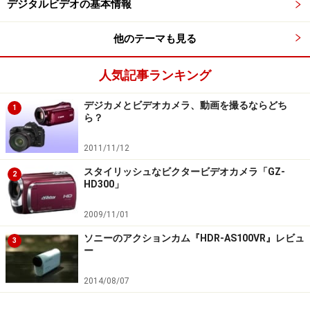
デジタルビデオの基本情報
他のテーマも見る
人気記事ランキング
Amazonで見る
デジカメとビデオカメラ、動画を撮るならどち
1
ら？
2011/11/12
■ビクター GZ-V570
スタイリッシュなビクタービデオカメラ「GZ-
毎日持ち歩きたいからこそ、ファッション性も大切で
2
HD300」
す。デザインはもちろん、操作性に加えて、カラーリン
グなどのデザインを重視した製品を選んでみましょう。
2009/11/01
ソニーのアクションカム『HDR-AS100VR』レビュ
3
ー
JVCケンウッド JVC EVERIO ハイビジョンメモリーム
2014/08/07
ービー 内蔵メモリー 32GB ピンクゴールド GZ-V570-
N