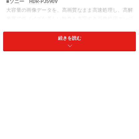
■ソニー HDR-PJ590V
大容量の画像データを、高画質なまま高速処理し、高解
像度で低ノイズな美しい映像を表現する画像処理エンジ
ン「BIONZ」を搭載。また、16:9型の「“Exmor R” CMOS
センサー」を搭載することで動画の有効画素数を大幅に
続きを読む
アップ。これによって高精細な映像が得られます。
SONY HDビデオカメラ Handycam HDR-PJ590V ブラ
ック