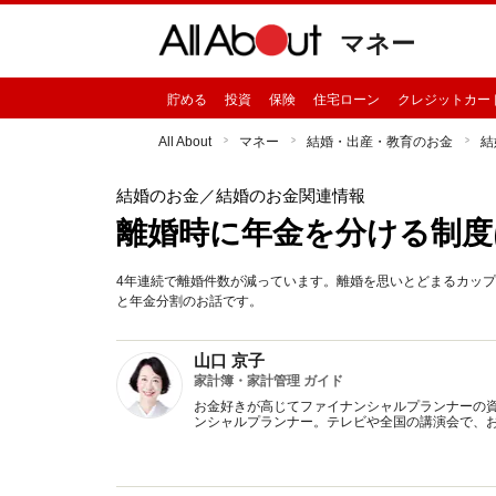
マネー
貯める
投資
保険
住宅ローン
クレジットカー
All About
マネー
結婚・出産・教育のお金
結
結婚のお金
／結婚のお金関連情報
離婚時に年金を分ける制度
4年連続で離婚件数が減っています。離婚を思いとどまるカップ
と年金分割のお話です。
山口 京子
家計簿・家計管理 ガイド
お金好きが高じてファイナンシャルプランナーの
ンシャルプランナー。テレビや全国の講演会で、