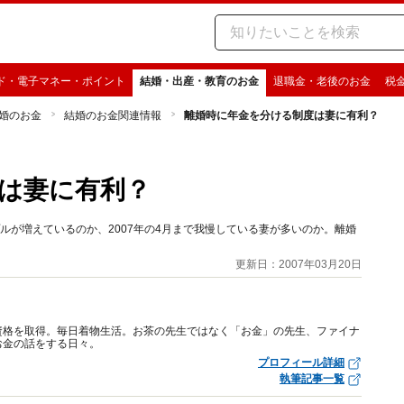
ド・電子マネー・ポイント
結婚・出産・教育のお金
退職金・老後のお金
税
婚のお金
結婚のお金関連情報
離婚時に年金を分ける制度は妻に有利？
は妻に有利？
ルが増えているのか、2007年の4月まで我慢している妻が多いのか。離婚
更新日：2007年03月20日
資格を取得。毎日着物生活。お茶の先生ではなく「お金」の先生、ファイナ
お金の話をする日々。
プロフィール詳細
執筆記事一覧