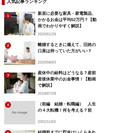
人気記事ランキング
新居に必要な家具・家電製品、
1
かかるお金は平均52万円？【動
画でわかりやすく解説】
2020/01/29
離婚するときに備えて、旧姓の
2
口座は持っていた方がいい？
2020/08/03
産休中の給料はどうなる？産前
3
産後休業中のお金事情！【動画
で解説】
2019/07/29
（前編 結婚・転職編） 人生
4
の４大転機！何を考える？前
2002/11/03
結婚前までに貯金はいくらあれ