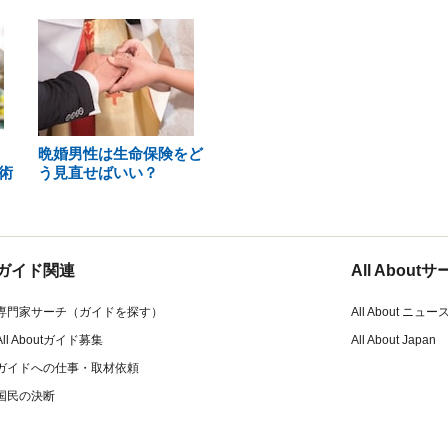
晩婚男性は生命保険をど
術
う見直せばいい？
ガイド関連
All Abou
専門家サーチ（ガイドを探す）
All About ニュー
All Aboutガイド募集
All About Japan
ガイドへの仕事・取材依頼
国民の決断