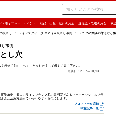
ド・電子マネー・ポイント
結婚・出産・教育のお金
退職金・老後のお金
税
の見直し
ライフスタイル別 生命保険見直し事例
シニアの保険の考え方と落
直し事例
落とし穴
入を考える前に、ちょっと立ち止まって考えて見て下さい。
更新日：2007年10月31日
、事業承継、個人のライフプラン立案の専門家であるファイナンシャルプラ
踏まえた活用方法までわかりやすくお伝えします。
プロフィール詳細
執筆記事一覧