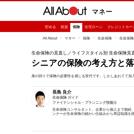
マネー
貯める
投資
保険
住宅ローン
クレジットカー
All About
マネー
保険
生命保険
生命保険
生命保険の見直し
／ライフスタイル別 生命保険見
シニアの保険の考え方と
身の回りで保険の必要性を感じる世代です。しかしあわてて加
長島 良介
生命保険 ガイド
ファイナンシャル・プランニング技能士
生命保険コンサルタント。企業から個人まで相続
ンナーが生命保険の細かい仕組みから周辺知識を