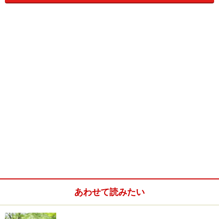
す。この場合、未分割財産については、法定相続分で取
得したものとして、相続税を計算します。相続税には、
いくつかの負担軽減となる制度があります。その制度が
適用されないため、納税の負担がいっそう増すことにな
ります。
※１ 相続税の基礎控除額は、５千万円＋１千万円×法定
相続人の数です。（例．３人ならば８千万円）
あわせて読みたい