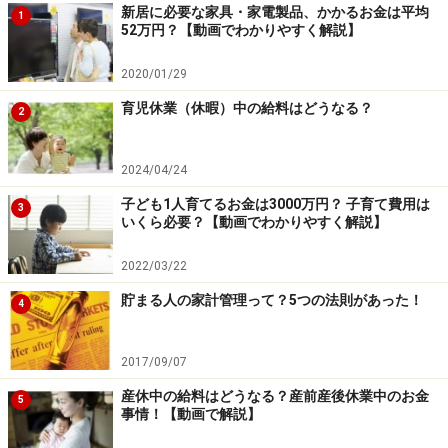
掲載情報の正確性・完全性については十分に配慮しております
新居に必要な家具・家電製品、かかるお金は平均
1
が、その内容を保証するものではなく、これに基づく損失・損害
52万円？【動画でわかりやすく解説】
などについて当社は一切の責任を負いません。
最新の情報や詳細については、必ず各金融機関やサービス提供者
2020/01/29
の公式情報をご確認ください。
育児休業（休暇）中の給料はどうなる？
2
次のページへ
1
/
2
2024/04/24
子ども1人育てるお金は3000万円？ 子育て費用は
3
いくら必要？【動画でわかりやすく解説】
2022/03/22
貯まる人の家計管理って？5つの法則があった！
4
2017/09/07
産休中の給料はどうなる？産前産後休業中のお金
5
事情！【動画で解説】