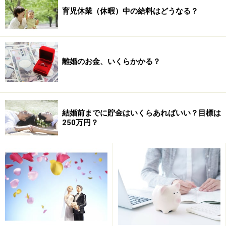
育児休業（休暇）中の給料はどうなる？
※２ 相続税の申告期限は、お亡くなりになった日の10
ヵ月後です。
離婚のお金、いくらかかる？
相続・相続税の基本中の基本 被相続人・相続人・相続
分とは？
結婚前までに貯金はいくらあればいい？目標は
250万円？
配偶者の税額軽減が受けられない
配偶者の税額軽減が受けられなくなります。配偶者の税
額軽減とは、遺産の全体の半分（厳密には法定相続分）
又は1.6億円のどちらか多い方までの取得については、相
続税が課税されない制度です。しかし、未分割財産につ
いては、取得していないことになり、この制度が適用さ