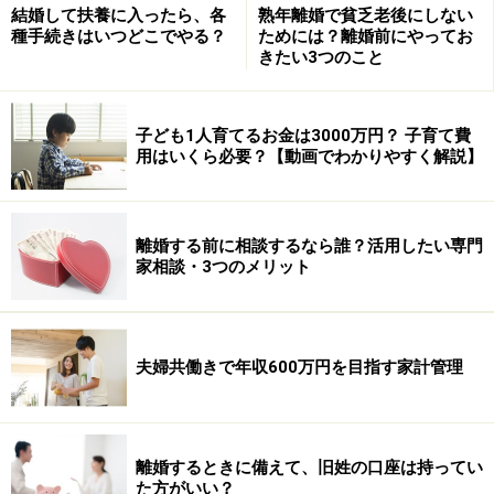
結婚して扶養に入ったら、各
熟年離婚で貧乏老後にしない
れません。つまり、配偶者も相続税の納税が必要になり
種手続きはいつどこでやる？
ためには？離婚前にやってお
ます。
きたい3つのこと
ただし、原則として申告期限から3年以内に分割されれ
子ども1人育てるお金は3000万円？ 子育て費
ば、この適用が受けられます。申告期限にまとまらない
用はいくら必要？【動画でわかりやすく解説】
と、申告期限から3年以内にもまとまらないのが実情で
す。これは大幅に不利です。
離婚する前に相談するなら誰？活用したい専門
家相談・3つのメリット
小規模宅地等の特例と特定事業用資産の特
例が受けられない
夫婦共働きで年収600万円を目指す家計管理
未分割財産に対して小規模宅地等の特例及び特定事業用
資産の特例の適用が受けられません。小規模等の特例と
は、被相続人が居住用・事業用に使っていた宅地につい
て、一定の要件を満たせば、居住用であれば最大240平
離婚するときに備えて、旧姓の口座は持ってい
た方がいい？
米まで80％減額、事業用であれば最大400平米まで80％