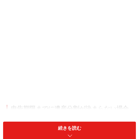
申告期限までに遺産分割が決まらない場合
遺産が相続税の基礎控除額※１を超える相続について
続きを読む
は、申告期限※２までに遺産分割が決まらない場合で
も、その期限までに相続税の申告と納税が必要になりま