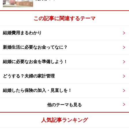
減額になる制度です。特定事業用資産の特例とは、要件
を満たす自社株や特定の立木等について一定の負担軽減
この記事に関連するテーマ
があります。これらの制度が受けられないと納税の負担
がさらに増します。
結婚費用まるわかり
新婚生活に必要なお金ってなに？
ただし、この制度も、原則として申告期限から3年以内
に分割されれば、この適用が受けられます。申告期限に
結婚に必要なお金を準備しよう！
まとまらないと、申告期限から3年以内にもまとまらな
いのが実情です。やはり、大幅に不利です。
どうする？夫婦の家計管理
上記以外でもこんな制度が受けられない！＞＞
結婚したら保険の加入・見直しを！
※記事内容は執筆時点のものです。最新の内容をご確認くださ
他のテーマも見る
い。
本記事の内容は一般的な情報提供を目的としており、特定の金融
商品や投資行動を推奨するものではありません。
人気記事ランキング
投資や資産運用に関する最終的なご判断はご自身の責任において
行ってください。