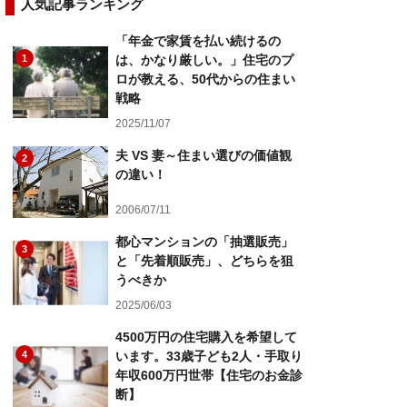
人気記事ランキング
「年金で家賃を払い続けるの
1
は、かなり厳しい。」住宅のプ
ロが教える、50代からの住まい
戦略
2025/11/07
夫 VS 妻～住まい選びの価値観
2
の違い！
2006/07/11
都心マンションの「抽選販売」
3
と「先着順販売」、どちらを狙
うべきか
2025/06/03
4500万円の住宅購入を希望して
4
います。33歳子ども2人・手取り
年収600万円世帯【住宅のお金診
断】