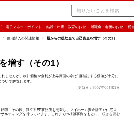
ド・電子マネー・ポイント
結婚・出産・教育のお金
退職金・老後のお金
税
住宅購入の関連情報
親からの援助金で自己資金を増す（その1）
を増す（その1）
しれませんが、物件価格や金利が上昇局面の今は1度検討する価値が十分に
について解説します。
更新日：2007年05月01日
転職。その後、独立系FP事務所を開業し、マイホーム資金計画や住宅ロ
ンサルティングを行っています。これまでの相談事例をもとに、基本からよ
...続きを読む
計画を立てられるように指南します。