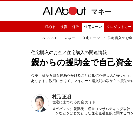
マネー
貯める
投資
保険
住宅ローン
クレジットカー
All About
マネー
住宅ローン
住宅購入のお金
住宅購入のお金
／住宅購入の関連情報
親からの援助金で自己資金
今更、親から資金援助を受けることに抵抗を持つ人が多いかも
あります。数回に分けて、マイホーム購入時の親からの援助金
村元 正明
住宅にまつわるお金 ガイド
メガバンクに就職後、経営コンサルティング会社に
ーンなどをはじめとした住宅金融全般に関するコ
く迷うポイントまで、ライフスタイルに合わせた