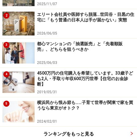
2025/11/07
エリート会社員や医師すら脱落…世田谷・目黒の住
2
宅に「もう普通の日本人は手が届かない」実態
2026/06/05
都心マンションの「抽選販売」と「先着順販
3
売」、どちらを狙うべきか
2025/06/03
4500万円の住宅購入を希望しています。33歳子ど
4
も2人・手取り年収600万円世帯【住宅のお金診
断】
2019/05/31
横浜民から恨み節も……子育て世帯が関東で家を買
5
うなら東京がオトク？
2024/02/01
ランキングをもっと見る