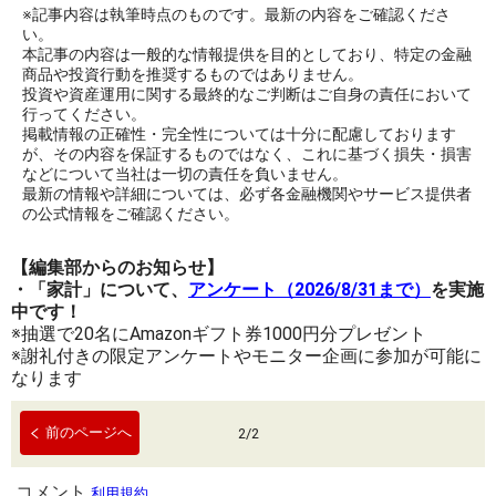
※記事内容は執筆時点のものです。最新の内容をご確認くださ
い。
本記事の内容は一般的な情報提供を目的としており、特定の金融
商品や投資行動を推奨するものではありません。
投資や資産運用に関する最終的なご判断はご自身の責任において
行ってください。
掲載情報の正確性・完全性については十分に配慮しております
が、その内容を保証するものではなく、これに基づく損失・損害
などについて当社は一切の責任を負いません。
最新の情報や詳細については、必ず各金融機関やサービス提供者
の公式情報をご確認ください。
【編集部からのお知らせ】
・「家計」について、
アンケート（2026/8/31まで）
を実施
中です！
※抽選で20名にAmazonギフト券1000円分プレゼント
※謝礼付きの限定アンケートやモニター企画に参加が可能に
なります
前のページへ
2
/
2