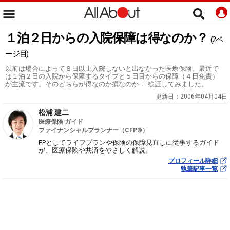
１泊２日からの入院保障は得なのか？
(2ペ
ージ目)
以前は場合によって８日以上入院しないと出なかった医療保険。最近で
は１泊２日の入院から保障するタイプと５日目からの保障（４日免責）
が主流です。そのどちらが得なのか損なのか……検証してみました。
更新日：
2006年04月04日
松浦 建二
医療保険 ガイド
ファイナンシャルプランナー（CFP®）
FPとしてライフプランや保険の保障見直しに従事するガイド
が、医療保険や共済をやさしく解説。
プロフィール詳細
執筆記事一覧