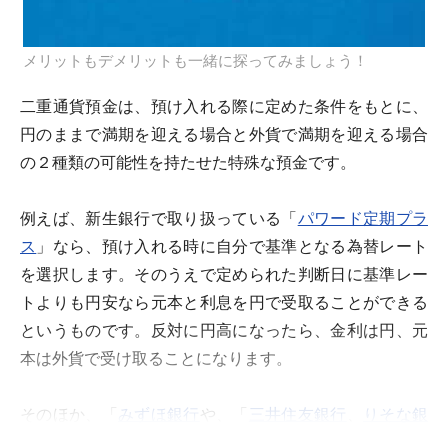
メリットもデメリットも一緒に探ってみましょう！
二重通貨預金は、預け入れる際に定めた条件をもとに、
円のままで満期を迎える場合と外貨で満期を迎える場合
の２種類の可能性を持たせた特殊な預金です。
例えば、新生銀行で取り扱っている「
パワード定期プラ
ス
」なら、預け入れる時に自分で基準となる為替レート
を選択します。そのうえで定められた判断日に基準レー
トよりも円安なら元本と利息を円で受取ることができる
というものです。反対に円高になったら、金利は円、元
本は外貨で受け取ることになります。
そのほか、「
みずほ銀行
や、「
三井住友銀行
、
りそな銀
行
などでも商品名こそ違うものの同様の二重通貨預金が