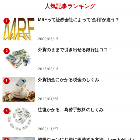
人気記事ランキング
MRFって証券会社によって’金利’が違う？
1
2009/06/15
外貨のままで引き出せる銀行はココ！
2
2016/08/16
外貨預金にかかる税金のしくみ
3
2018/01/26
往復かかる、為替手数料のしくみ
4
2009/11/27
韓国ウォンにお得に両替する方法、レートがいい