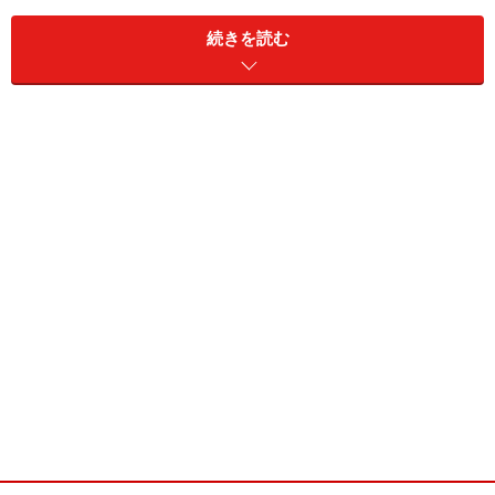
取り扱われています。
続きを読む
＜主な銀行で扱われている「二重通貨預金」＞
2006年11月10日時点
二重通貨預金にはどんな注意点があるの？次ページでお
答えします！
※記事内容は執筆時点のものです。最新の内容をご確認くださ
い。
本記事の内容は一般的な情報提供を目的としており、特定の金融
商品や投資行動を推奨するものではありません。
投資や資産運用に関する最終的なご判断はご自身の責任において
行ってください。
掲載情報の正確性・完全性については十分に配慮しております
が、その内容を保証するものではなく、これに基づく損失・損害