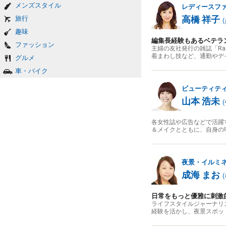
メンズスタイル
レディースフ
高橋 祥子
旅行
(
趣味
編集長経験もあるベテラ
ファッション
主婦の友社発行の雑誌「R
着まわし技など、通勤やデ
グルメ
車・バイク
ビューティテ
山本 浩未
(
各女性誌や広告などで活躍
＆メイクとともに、自身の
夜景・イルミ
成海 まお
(
日常をもっと優雅に刺激
ライフスタイルジャーナリ
経験を活かし、夜景スポッ