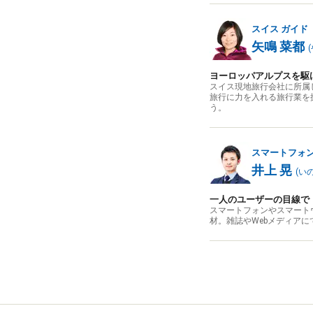
スイス
ガイド
矢鳴 菜都
(
ヨーロッパアルプスを駆
スイス現地旅行会社に所属
旅行に力を入れる旅行業を
う。
スマートフォ
井上 晃
(
い
一人のユーザーの目線で
スマートフォンやスマート
材。雑誌やWebメディア