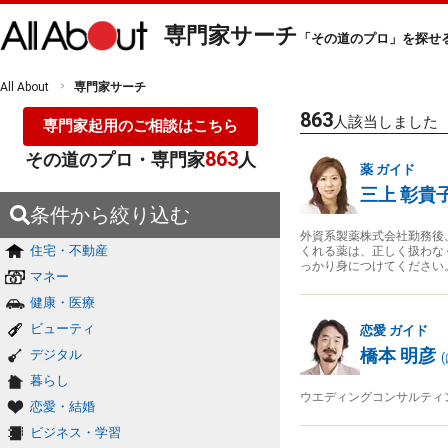
専門家サーチ
「その道のプロ」を探せ
All About
専門家サーチ
863
人該当しました
専門家起用のご相談はこちら
863
その道のプロ・専門家
人
薬
ガイド
三上 彰貴
条件から絞り込む
外資系製薬株式会社勤務後
住宅・不動産
くれる薬は、正しく扱わな
っかり身につけてください
マネー
健康・医療
ビューティ
恋愛
ガイド
橋本 明彦
デジタル
(
暮らし
ウエディングコンサルティ
恋愛・結婚
ビジネス・学習