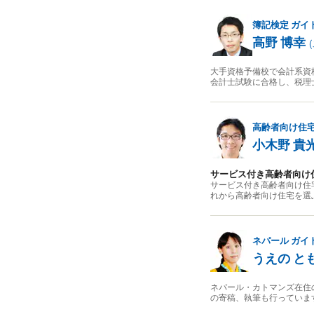
簿記検定
ガイ
高野 博幸
(
大手資格予備校で会計系資
会計士試験に合格し、税理
高齢者向け住
小木野 貴
サービス付き高齢者向け
サービス付き高齢者向け住
れから高齢者向け住宅を選
ネパール
ガイ
うえの と
ネパール・カトマンズ在住
の寄稿、執筆も行っていま