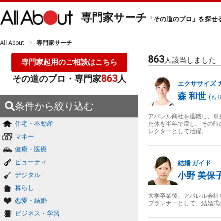
専門家サーチ
「その道のプロ」を探せ
All About
専門家サーチ
863
人該当しました
専門家起用のご相談はこちら
863
その道のプロ・専門家
人
エクササイズ
森 和世
(
もり
条件から絞り込む
アパレル商社を退職し、単
住宅・不動産
た体を半年で戻し、その時
レクターとして活躍。
マネー
健康・医療
ビューティ
結婚
ガイド
小野 美保
デジタル
暮らし
大学卒業後、アパレル会社
恋愛・結婚
プランナーとして、結婚式
ビジネス・学習