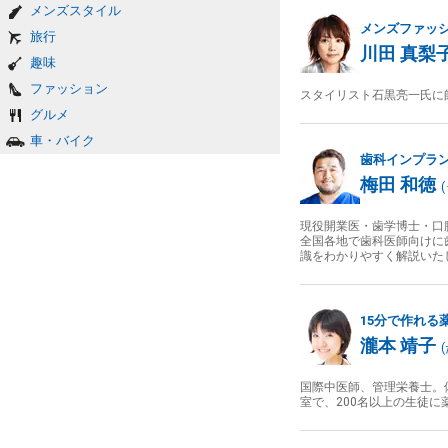
メンズスタイル
メンズファッ
旅行
川田 真梨
趣味
ファッション
スタイリスト石黒亮一氏に師
グルメ
車・バイク
歯科インプラ
梅田 和徳
(
現役開業医・歯学博士・口
全国各地で歯科医師向けに
識をわかりやすく解説いた
15分で作れる
瀧本 靖子
(
国際中医師、管理栄養士。
室で、200名以上の生徒