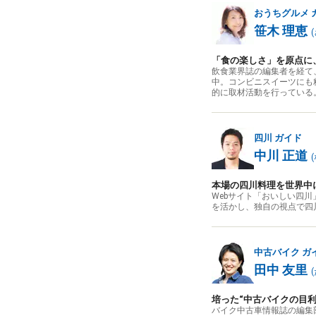
おうちグルメ
笹木 理恵
(
「食の楽しさ」を原点に
飲食業界誌の編集者を経て
中。コンビニスイーツにも
的に取材活動を行っている
四川
ガイド
中川 正道
(
本場の四川料理を世界中
Webサイト「おいしい四
を活かし、独自の視点で四
中古バイク
ガ
田中 友里
(
培った“中古バイクの目
バイク中古車情報誌の編集