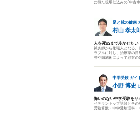
に得た現場仕込みの“中古
足と靴の健康
村山 孝太
人を死ぬまで歩かせたい
鍼灸師から靴職人となる。
ラブルに対し、治療家の目
整や鍼施術によって顧客の
中学受験
ガイ
小野 博史
(
悔いのない中学受験をサ
ベテラントップ講師とその
受験算数・中学受験理科・