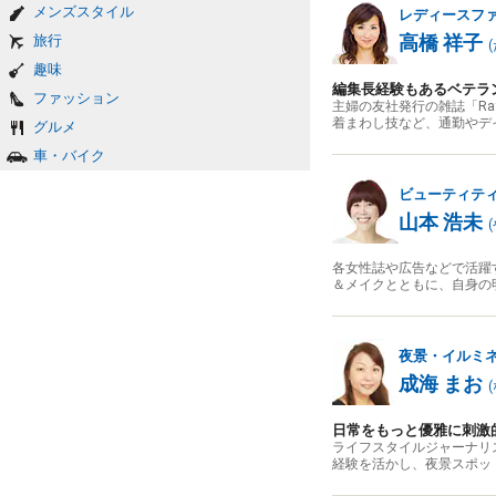
メンズスタイル
レディースフ
高橋 祥子
旅行
(
趣味
編集長経験もあるベテラ
ファッション
主婦の友社発行の雑誌「R
着まわし技など、通勤やデ
グルメ
車・バイク
ビューティテ
山本 浩未
(
各女性誌や広告などで活躍
＆メイクとともに、自身の
夜景・イルミ
成海 まお
(
日常をもっと優雅に刺激
ライフスタイルジャーナリ
経験を活かし、夜景スポッ