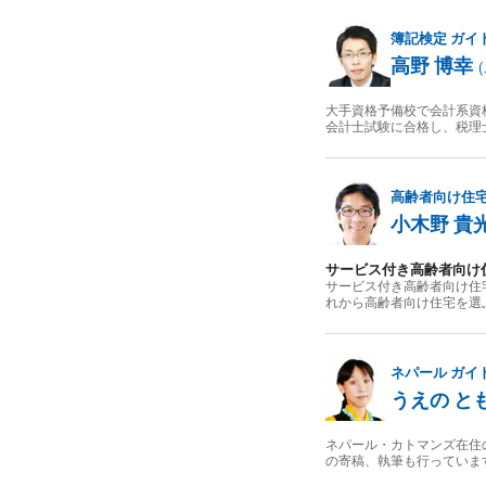
簿記検定
ガイ
高野 博幸
(
大手資格予備校で会計系資
会計士試験に合格し、税理
高齢者向け住
小木野 貴
サービス付き高齢者向け
サービス付き高齢者向け住
れから高齢者向け住宅を選
ネパール
ガイ
うえの と
ネパール・カトマンズ在住
の寄稿、執筆も行っていま