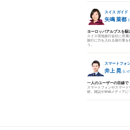
スイス
ガイド
矢鳴 菜都
(
ヨーロッパアルプスを駆
スイス現地旅行会社に所属
旅行に力を入れる旅行業を
う。
スマートフォ
井上 晃
(
い
一人のユーザーの目線で
スマートフォンやスマート
材。雑誌やWebメディア