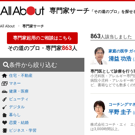
専門家サーチ
「その道のプロ」を探せ
All About
専門家サーチ
863
人該当しました
専門家起用のご相談はこちら
863
その道のプロ・専門家
人
家庭の医学
ガ
清益 功浩
(
条件から絞り込む
専門医として診療を行う
住宅・不動産
小児科医・アレルギー専門
病院小児科・アレルギー科
マネー
ビ、書籍などでも数多くの
健康・医療
ビューティ
コーチングマ
デジタル
平野 圭子
(
暮らし
恋愛・結婚
株式会社コーチ・エィ エ
は3,000時間以上。
ビジネス・学習