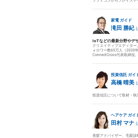
ファミコンからプレイステ
家電
ガイド
滝田 勝紀
(
IoTなどの最新分野や
クリエイティブエディター
ォロワー数65万人（20
ConnectCross代表取締役
投資信託
ガイ
高橋 晴美
(
投資信託について取材・執
ヘアケア
ガイ
田村 マナ
(
美髪アドバイザー、毛髪診