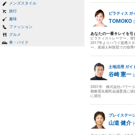
メンズスタイル
旅行
ピラティス
ガ
趣味
TOMOKO
(
ファッション
あなたの一番キレイを引
グルメ
ピラティストレーナー、骨
車・バイク
2017年よりハワイ提携
ー、産婦人科医院での指導
土地活用
ガイ
谷崎 憲一
(
2001年 株式会社パワー
都耐震化都民会議委員に就任
に就任
プレイステー
山道 健介
(