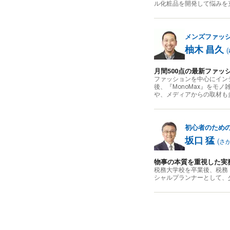
ル化粧品を開発して悩みを
メンズファッ
柚木 昌久
(
月間500点の最新ファ
ファッションを中心にインテ
後、『MonoMax』をモ
や、メディアからの取材も
初心者のため
坂口 猛
(
さ
物事の本質を重視した実務
税務大学校を卒業後、税務
シャルプランナーとして、