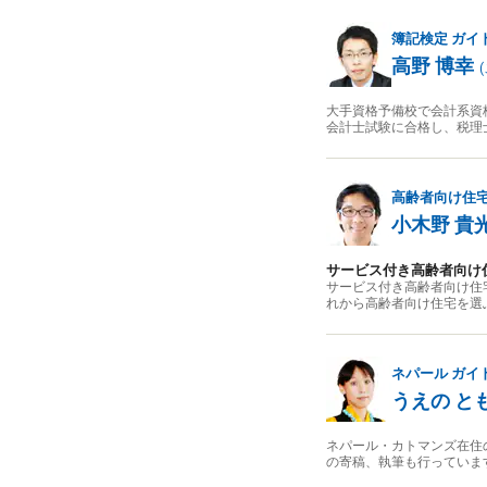
簿記検定
ガイ
高野 博幸
(
大手資格予備校で会計系資
会計士試験に合格し、税理
高齢者向け住
小木野 貴
サービス付き高齢者向け
サービス付き高齢者向け住
れから高齢者向け住宅を選
ネパール
ガイ
うえの と
ネパール・カトマンズ在住
の寄稿、執筆も行っていま