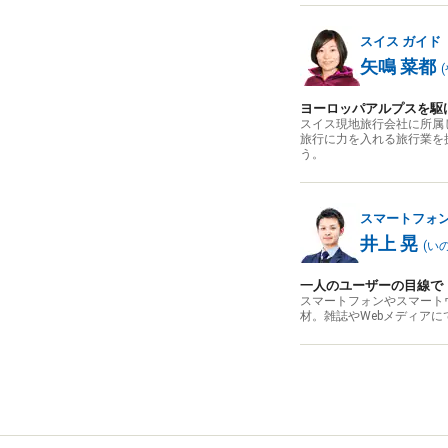
スイス
ガイド
矢鳴 菜都
(
ヨーロッパアルプスを駆
スイス現地旅行会社に所属
旅行に力を入れる旅行業を
う。
スマートフォ
井上 晃
(
い
一人のユーザーの目線で
スマートフォンやスマート
材。雑誌やWebメディア