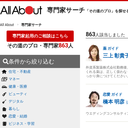
専門家サーチ
「その道のプロ」を探せ
All About
専門家サーチ
863
人該当しました
専門家起用のご相談はこちら
863
その道のプロ・専門家
人
薬
ガイド
三上 彰貴
条件から絞り込む
外資系製薬株式会社勤務後
住宅・不動産
くれる薬は、正しく扱わな
っかり身につけてください
マネー
健康・医療
ビューティ
恋愛
ガイド
橋本 明彦
デジタル
(
暮らし
ウエディングコンサルティ
恋愛・結婚
ビジネス・学習