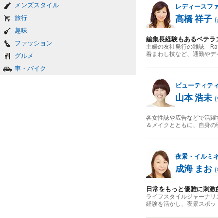
メンズスタイル
レディースフ
高橋 祥子
旅行
(
趣味
編集長経験もあるベテラ
ファッション
主婦の友社発行の雑誌「R
着まわし技など、通勤やデ
グルメ
車・バイク
ビューティテ
山本 浩未
(
各女性誌や広告などで活躍
＆メイクとともに、自身の
夜景・イルミ
成海 まお
(
日常をもっと優雅に刺激
ライフスタイルジャーナリ
経験を活かし、夜景スポッ