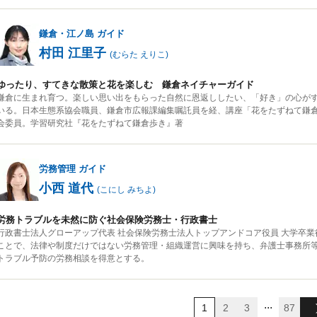
鎌倉・江ノ島
ガイド
村田 江里子
(
むらた えりこ
)
ゆったり、すてきな散策と花を楽しむ 鎌倉ネイチャーガイド
鎌倉に生まれ育つ。楽しい思い出をもらった自然に恩返ししたい、「好き」の心が
いる。日本生態系協会職員、鎌倉市広報課編集嘱託員を経、講座「花をたずねて鎌
会委員。学習研究社『花をたずねて鎌倉歩き』著
労務管理
ガイド
小西 道代
(
こにし みちよ
)
労務トラブルを未然に防ぐ社会保険労務士・行政書士
行政書士法人グローアップ代表 社会保険労務士法人トップアンドコア役員 大学卒
ことで、法律や制度だけではない労務管理・組織運営に興味を持ち、弁護士事務所
トラブル予防の労務相談を得意とする。
...
1
2
3
87