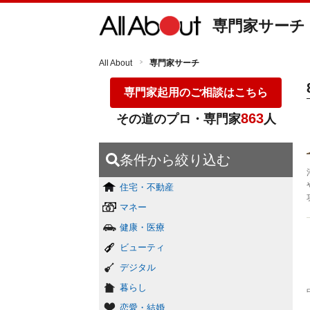
専門家サーチ
All About
専門家サーチ
専門家起用のご相談はこちら
863
その道のプロ・専門家
人
条件から絞り込む
住宅・不動産
マネー
健康・医療
ビューティ
デジタル
暮らし
恋愛・結婚