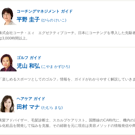
コーチングマネジメント
ガイド
平野 圭子
(
ひらの けいこ
)
株式会社コーチ・エィ エグゼクティブコーチ。日本にコーチングを導入した先駆
は3,000時間以上。
ゴルフ
ガイド
児山 和弘
(
こやま かずひろ
)
「楽しめるスポーツとしてのゴルフ」情報を、ガイドがわかりやすく解説していき
ヘアケア
ガイド
田村 マナ
(
たむら まな
)
美髪アドバイザー、毛髪診断士、スカルプケアリスト。国際線のCA時代に、機内の
ル化粧品を開発して悩みを克服。その経験を元に現在は美容メソッドの情報発信や