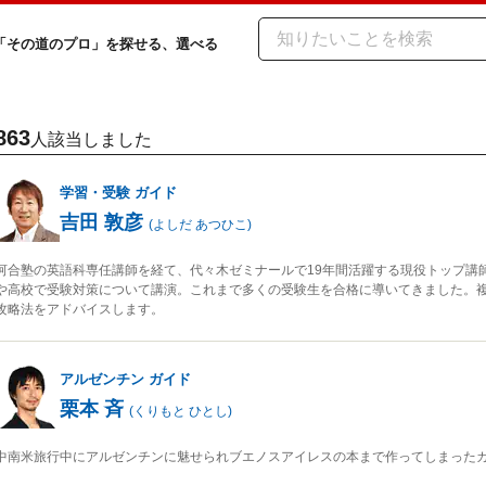
「その道のプロ」を探せる、選べる
863
人該当しました
学習・受験
ガイド
吉田 敦彦
(
よしだ あつひこ
)
河合塾の英語科専任講師を経て、代々木ゼミナールで19年間活躍する現役トップ講
や高校で受験対策について講演。これまで多くの受験生を合格に導いてきました。
攻略法をアドバイスします。
アルゼンチン
ガイド
栗本 斉
(
くりもと ひとし
)
中南米旅行中にアルゼンチンに魅せられブエノスアイレスの本まで作ってしまった