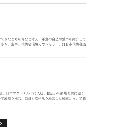
すてきなまちを育むと考え、鎌倉の自然や魅力を紹介して
倉歩き」主宰。環境省環境カウンセラー。鎌倉市環境審議
業後、日本マクドナルドに入社。幅広い年齢層と共に働く
等で経験を積む。自身も喫茶店を経営した経験から、労務