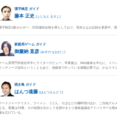
漢字検定
ガイド
藤本 正史
(
ふじもと まさし
)
漢字検定1級ホルダー。32回連続合格を果たしており、現在もなお記録を更新中。
家庭用ゲーム
ガイド
御簾納 直彦
(
みすの なおひこ
)
ゲーム系専門学校在学中にライターデビュー。卒業後は、Web媒体を中心に、イベ
インディーズ志向ということもあり、他媒体で行っている連載記事では、かなりマ
焼き鳥
ガイド
はんつ遠藤
(
はんつえんどう
)
フードジャーナリスト。ラーメン、うどん、そばなどの麺料理のほか、ご当地グルメ
える。著書は24冊。その知識を生かして全国やきとり連絡協議会アドバイザーを勤
場を広げている。