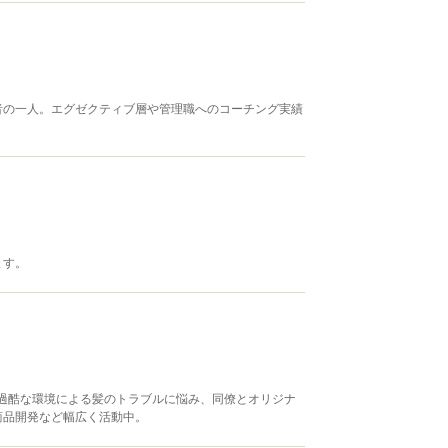
者の一人。エグゼクティブ層や管理職へのコーチング実績
ます。
過酷な環境による髪のトラブルに悩み、同僚とオリジナ
商品開発など幅広く活動中。