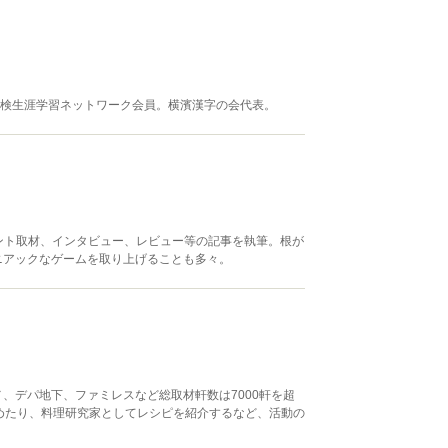
漢検生涯学習ネットワーク会員。横濱漢字の会代表。
ント取材、インタビュー、レビュー等の記事を執筆。根が
ニアックなゲームを取り上げることも多々。
、デパ地下、ファミレスなど総取材軒数は7000軒を超
めたり、料理研究家としてレシピを紹介するなど、活動の