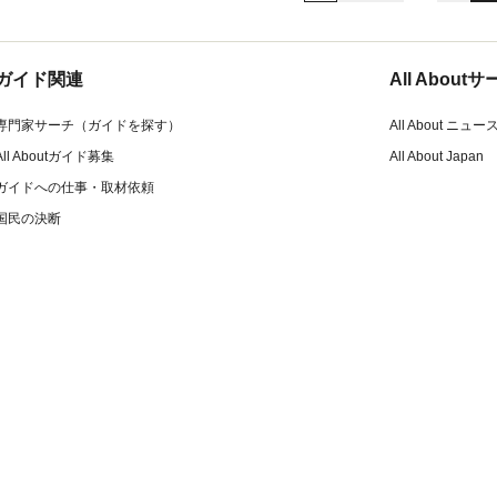
ガイド関連
All Abou
専門家サーチ（ガイドを探す）
All About ニュー
All Aboutガイド募集
All About Japan
ガイドへの仕事・取材依頼
国民の決断