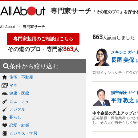
専門家サーチ
「その道のプロ」を探せ
All About
専門家サーチ
863
人該当しました
専門家起用のご相談はこちら
863
その道のプロ・専門家
人
メキシコ
ガイ
長屋 美保
(
条件から絞り込む
首都メキシコシティ在住の
住宅・不動産
マネー
損害保険
ガイ
健康・医療
平野 敦之
ビューティ
(
デジタル
中小企業の売上アップと
暮らし
証券業界・保険業界でのか
し、その人が自分らしく安
恋愛・結婚
ビジネス・学習