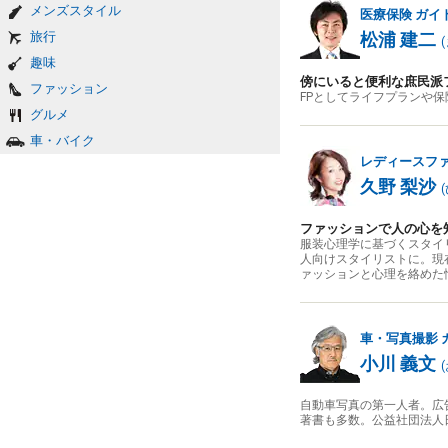
メンズスタイル
医療保険
ガイ
旅行
松浦 建二
(
趣味
傍にいると便利な庶民派
ファッション
FPとしてライフプランや
グルメ
車・バイク
レディースフ
久野 梨沙
(
ファッションで人の心を
服装心理学に基づくスタイ
人向けスタイリストに。現
ァッションと心理を絡めた
車・写真撮影
小川 義文
(
自動車写真の第一人者。広
著書も多数。公益社団法人