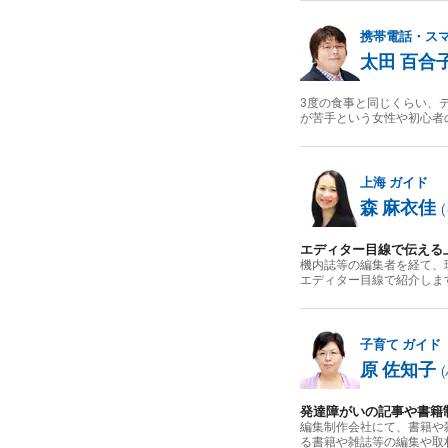
携帯電話・ス
太田 百合
3度の食事と同じくらい、
が苦手という女性や初心者
上海
ガイド
森 麻衣佳
(
エディター目線で伝える
機内誌等の編集者を経て、
エディター目線で紹介しま
子育て
ガイド
原 佐知子
(
発達障がいの記事や書籍
編集制作会社にて、書籍や
る書籍や雑誌等の編集や取