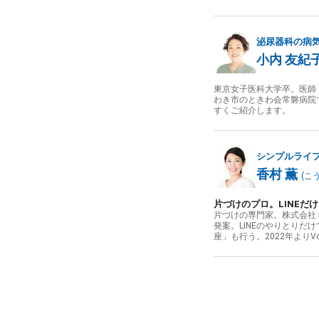
泌尿器科の病
小内 友紀
東京女子医科大学卒。医師
わき市のときわ会常磐病院
すくご紹介します。
シンプルライ
香村 薫
(
こ
片づけのプロ。LINEだ
片づけの専門家。株式会社
発案。LINEのやりとりだ
座」も行う。2022年よりV