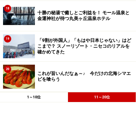
18
十勝の秘湯で癒しとご利益を！ モール温泉と
金運神社が待つ丸美ヶ丘温泉ホテル
19
「9割が外国人」「もはや日本じゃない」はど
こまで？ スノーリゾート・ニセコのリアルを
確かめてきた
20
これが旨いんだなぁ～♪ 今だけの北海シマエ
ビを喰らう
1～10位
11～20位