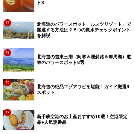
ト3
14
北海道のパワースポット「ルスツリゾート」で
開運する方法は？ 5つの風水チェックポイント
を解説
15
北海道の道東三湖（阿寒＆屈斜路＆摩周湖）道
東のパワースポット8選
16
北海道の絶品エゾアワビを堪能！ガイド厳選3
スポット
17
新千歳空港のお土産おすすめ10選！空港限定
品+人気定番品