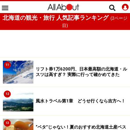
北海道の観光・旅行 人気記事ランキング
(
2
ページ
目)
11
リフト券1万6200円、日本最高額の北海道・ル
スツは高すぎ？ 実際に行って確かめてきた
12
風水トラベル第1章 どうせ行くなら吉方へ！
13
“ベタ”じゃない！夏のおすすめ北海道土産ベス