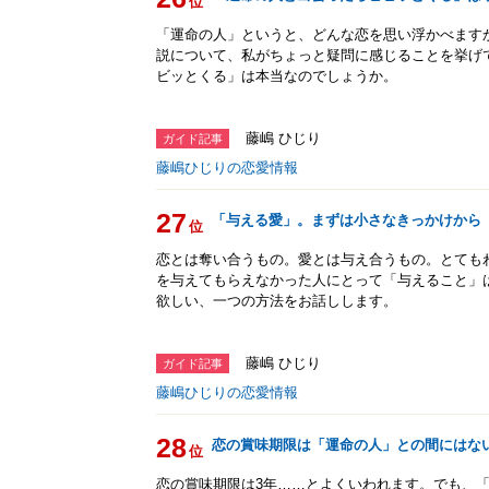
位
「運命の人」というと、どんな恋を思い浮かべますか
説について、私がちょっと疑問に感じることを挙げ
ビッとくる」は本当なのでしょうか。
藤嶋 ひじり
ガイド記事
藤嶋ひじりの恋愛情報
27
「与える愛」。まずは小さなきっかけから
位
恋とは奪い合うもの。愛とは与え合うもの。とても
を与えてもらえなかった人にとって「与えること」
欲しい、一つの方法をお話しします。
藤嶋 ひじり
ガイド記事
藤嶋ひじりの恋愛情報
28
恋の賞味期限は「運命の人」との間にはな
位
恋の賞味期限は3年……とよくいわれます。でも、