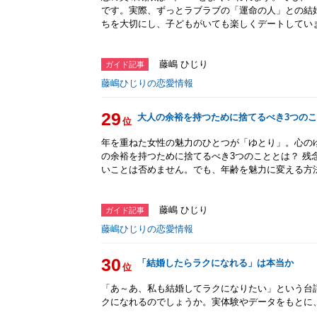
です。実際、ずっとラブラブの「運命の人」との結
ちを大切にし、子どもがいても楽しくデートしてい
藤嶋 ひじり
ガイド記事
藤嶋ひじりの恋愛情報
29
大人の余裕を持つために捨てるべき3つの
位
年を重ねた女性の魅力のひとつが「ゆとり」。心の
の余裕を持つために捨てるべき3つのこととは？ 残
いことは否めません。でも、年齢を魅力に変える方
藤嶋 ひじり
ガイド記事
藤嶋ひじりの恋愛情報
30
「結婚したらラクになれる」は本当か
位
「あ～あ、私も結婚してラクになりたい」という台
クになれるのでしょうか。実体験やデータをもとに