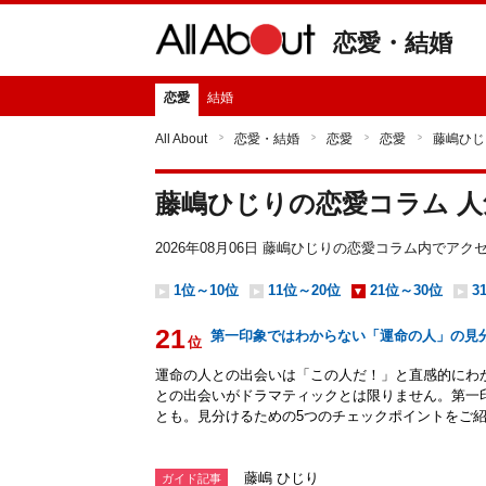
恋愛・結婚
恋愛
結婚
All About
恋愛・結婚
恋愛
恋愛
藤嶋ひじ
藤嶋ひじりの恋愛コラム 
2026年08月06日 藤嶋ひじりの恋愛コラム内でア
1位～10位
11位～20位
21位～30位
3
21
第一印象ではわからない「運命の人」の見
位
運命の人との出会いは「この人だ！」と直感的にわ
との出会いがドラマティックとは限りません。第一
とも。見分けるための5つのチェックポイントをご
藤嶋 ひじり
ガイド記事