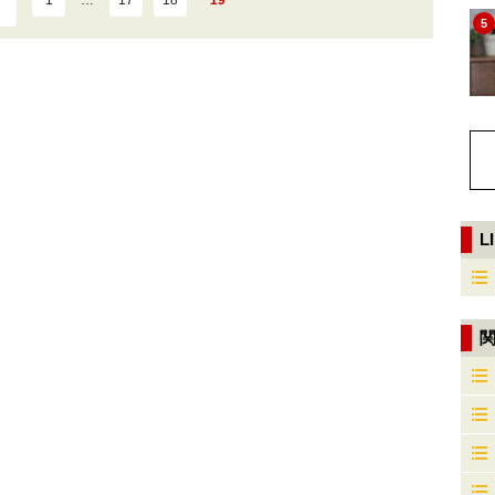
1
…
17
18
19
5
L