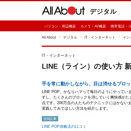
デジタル
パソコン・周辺機器
カメラ・AV機器
携帯電話・
All About
デジタル
IT・インターネット
イン
IT・インターネット
LINE（ライン）の使い方 
手を常に動かしながら、目は消せるブロッ
LINE POP、かなりハマって毎日のようにやって
すし、たくさんのブロックを消していく爽快感がた
点です。200万点の人たちのテクニックにはかない
実践してみてほしい方法を紹介します。
投稿記事
LINE POP攻略法の口コミ