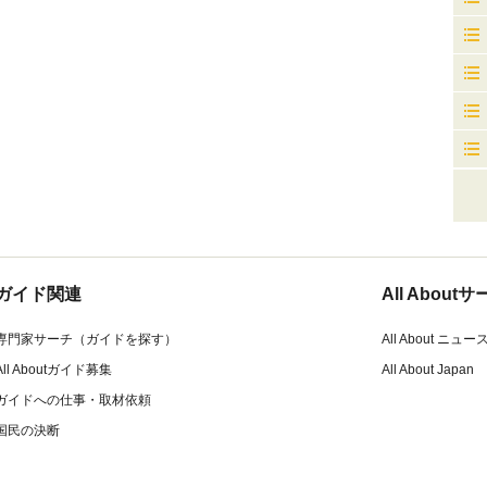
ガイド関連
All Abou
専門家サーチ（ガイドを探す）
All About ニュー
All Aboutガイド募集
All About Japan
ガイドへの仕事・取材依頼
国民の決断