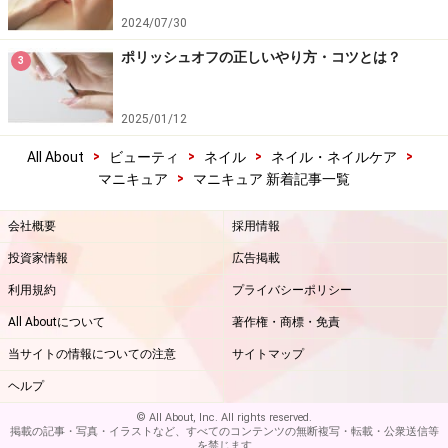
2024/07/30
ポリッシュオフの正しいやり方・コツとは？
3
2025/01/12
>
>
>
>
All About
ビューティ
ネイル
ネイル・ネイルケア
>
マニキュア
マニキュア 新着記事一覧
会社概要
採用情報
投資家情報
広告掲載
利用規約
プライバシーポリシー
All Aboutについて
著作権・商標・免責
当サイトの情報についての注意
サイトマップ
ヘルプ
© All About, Inc. All rights reserved.
掲載の記事・写真・イラストなど、すべてのコンテンツの無断複写・転載・公衆送信等
を禁じます