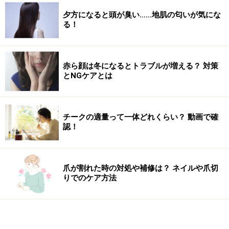
夕方になると頭が臭い……地肌の匂いが気にな
る！
赤ら顔は冬になるとトラブルが増える？ 対策
とNGケアとは
チークの適量って一体どれくらい？ 動画で確
認！
爪が割れた時の対処や補修は？ ネイルや爪切
りでのケア方法