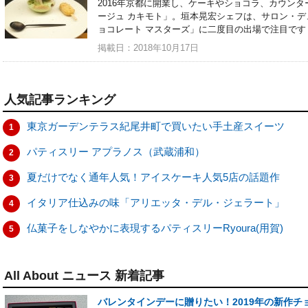
2016年京都に開業し、ケーキやショコラ、カウン
ージュ カキモト」。垣本晃宏シェフは、サロン・デュ
ョコレート マスターズ」に二度目の出場で注目です
掲載日：2018年10月17日
人気記事ランキング
東京ガーデンテラス紀尾井町で買いたい手土産スイーツ
1
パティスリー アプラノス（武蔵浦和）
2
夏だけでなく通年人気！アイスケーキ人気5店の話題作
3
イタリア仕込みの味「アリエッタ・デル・ジェラート」
4
仏菓子をしなやかに表現するパティスリーRyoura(用賀)
5
All About ニュース 新着記事
バレンタインデーに贈りたい！2019年の新作チ