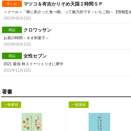
マツコ＆有吉かりそめ天国２時間ＳＰ
テレビ
＜メール＞「棒に刺さった食べ物」って魅力的です～いちご飴～【情報監
2023年06月23日
クロワッサン
雑誌
お茶の時間～ネオ和菓子～
2023年06月10日
女性セブン
雑誌
2021 最強 秋スイーツトリオに夢中
2021年11月10日
著書
一般書籍
一般書籍