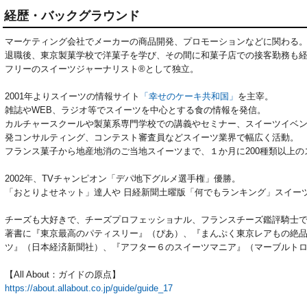
経歴・バックグラウンド
マーケティング会社でメーカーの商品開発、プロモーションなどに関わる
退職後、東京製菓学校で洋菓子を学び、その間に和菓子店での接客勤務も
フリーのスイーツジャーナリスト®として独立。
2001年よりスイーツの情報サイト
「幸せのケーキ共和国」
を主宰。
雑誌やWEB、ラジオ等でスイーツを中心とする食の情報を発信。
カルチャースクールや製菓系専門学校での講義やセミナー、スイーツイベ
発コンサルティング、コンテスト審査員などスイーツ業界で幅広く活動。
フランス菓子から地産地消のご当地スイーツまで、１か月に200種類以上の
2002年、TVチャンピオン「デパ地下グルメ選手権」優勝。
「おとりよせネット」達人や 日経新聞土曜版「何でもランキング」スイー
チーズも大好きで、チーズプロフェッショナル、フランスチーズ鑑評騎士
著書に『東京最高のパティスリー』（ぴあ）、『まんぷく東京レアもの絶品ス
ツ』（日本経済新聞社）、『アフター６のスイーツマニア』（マーブルト
【All About：ガイドの原点】
https://about.allabout.co.jp/guide/guide_17