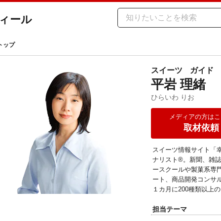
ィール
トップ
スイーツ
ガイド
平岩 理緒
ひらいわ りお
メディアの方はこ
取材依頼
スイーツ情報サイト「
ナリスト®。新聞、雑
ースクールや製菓系専
ート、商品開発コンサ
１カ月に200種類以上
担当テーマ