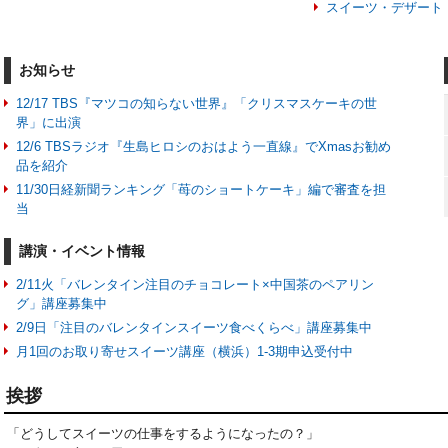
スイーツ・デザート
お知らせ
12/17 TBS『マツコの知らない世界』「クリスマスケーキの世
界」に出演
12/6 TBSラジオ『生島ヒロシのおはよう一直線』でXmasお勧め
品を紹介
11/30日経新聞ランキング「苺のショートケーキ」編で審査を担
当
講演・イベント情報
2/11火「バレンタイン注目のチョコレート×中国茶のペアリン
グ」講座募集中
2/9日「注目のバレンタインスイーツ食べくらべ」講座募集中
月1回のお取り寄せスイーツ講座（横浜）1-3期申込受付中
挨拶
「どうしてスイーツの仕事をするようになったの？」
