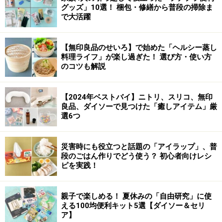
グッズ」10選！ 梱包・修繕から普段の掃除ま
で大活躍
【無印良品のせいろ】で始めた「ヘルシー蒸し
料理ライフ」が楽し過ぎた！ 選び方・使い方
のコツも解説
【2024年ベストバイ】ニトリ、スリコ、無印
良品、ダイソーで見つけた「癒しアイテム」厳
選6つ
災害時にも役立つと話題の「アイラップ」、普
段のごはん作りでどう使う？ 初心者向けレシ
ピを実践！
親子で楽しめる！ 夏休みの「自由研究」に使
える100均便利キット5選【ダイソー＆セリ
ア】