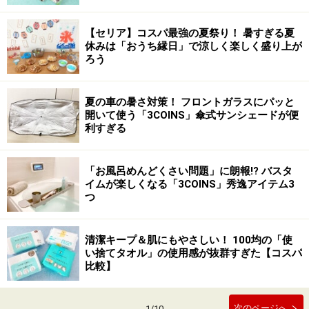
【セリア】コスパ最強の夏祭り！ 暑すぎる夏
休みは「おうち縁日」で涼しく楽しく盛り上が
ろう
夏の車の暑さ対策！ フロントガラスにパッと
開いて使う「3COINS」傘式サンシェードが便
利すぎる
「お風呂めんどくさい問題」に朗報!? バスタ
イムが楽しくなる「3COINS」秀逸アイテム3
つ
清潔キープ＆肌にもやさしい！ 100均の「使
い捨てタオル」の使用感が抜群すぎた【コスパ
比較】
次のページへ
1
/
10