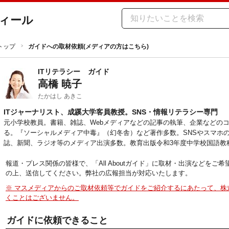
ィール
トップ
ガイドへの取材依頼(メディアの方はこちら)
ITリテラシー
ガイド
高橋 暁子
たかはし あきこ
ITジャーナリスト、成蹊大学客員教授。SNS・情報リテラシー専門
元小学校教員。書籍、雑誌、Webメディアなどの記事の執筆、企業などの
る。『ソーシャルメディア中毒』（幻冬舎）など著作多数。SNSやスマホ
誌、新聞、ラジオ等のメディア出演多数。教育出版令和3年度中学校国語教
報道・プレス関係の皆様で、「All Aboutガイド」に取材・出演などを
の上、送信してください。弊社の広報担当が対応いたします。
※ マスメディアからのご取材依頼等でガイドをご紹介するにあたって、株
くことはございません。
ガイドに依頼できること