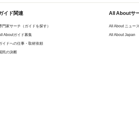
ガイド関連
All Abou
専門家サーチ（ガイドを探す）
All About ニュー
All Aboutガイド募集
All About Japan
ガイドへの仕事・取材依頼
国民の決断