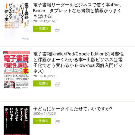
電子書籍リーダーをビジネスで使う本 iPad、
Kindle、タブレットなら書類と情報がうまく
さばける!
2010年12月16日
別タブで開く
一般書籍
電子書籍[kindle/iPad/Google Edition]の可能性
と課題がよーくわかる本―出版ビジネスは電
子化でどう変わるか (How-nual図解入門ビジ
ネス)
2010年10月22日
別タブで開く
一般書籍
子どもにケータイもたせていいですか?
2009年01月22日
別タブで開く
一般書籍