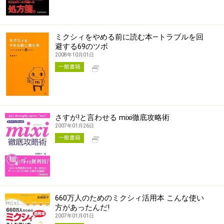
ミクシィをやめる前に読む本―トラブルを回
避する69のツボ
2008年10月01日
別タブで開く
一般書籍
さすが!と言わせる mixi徹底攻略術
2007年01月26日
別タブで開く
一般書籍
660万人のためのミクシィ活用本 こんな使い
方があったんだ!
2007年01月01日