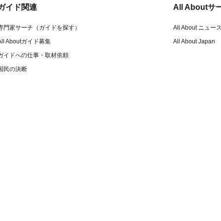
ガイド関連
All Abou
専門家サーチ（ガイドを探す）
All About ニュー
All Aboutガイド募集
All About Japan
ガイドへの仕事・取材依頼
国民の決断