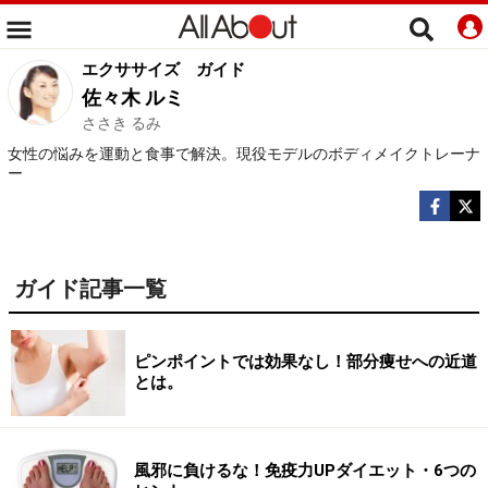
エクササイズ
ガイド
佐々木 ルミ
ささき るみ
女性の悩みを運動と食事で解決。現役モデルのボディメイクトレーナ
ー
ガイド記事一覧
ピンポイントでは効果なし！部分痩せへの近道
とは。
風邪に負けるな！免疫力UPダイエット・6つの