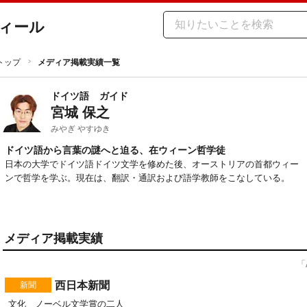
ィール
トップ
メディア掲載実績一覧
ドイツ語
ガイド
宮城 保之
みやぎ やすゆき
ドイツ語から言葉の謎へと迫る、在ウィーン哲学徒
日本の大学でドイツ語ドイツ文学を修めた後、オーストリアの首都ウィー
ンで哲学を学ぶ。現在は、翻訳・通訳および語学教師をこなしている。
メディア掲載実績
「
西日本新聞
新聞
文化 ノーベル文学賞の二人