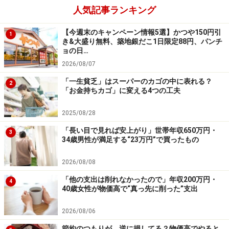
人気記事ランキング
【今週末のキャンペーン情報5選】かつや150円引
1
き&大盛り無料、築地銀だこ1日限定88円、パンチ
ョの日…
2026/08/07
「一生貧乏」はスーパーのカゴの中に表れる？
2
「お金持ちカゴ」に変える4つの工夫
2025/08/28
「長い目で見れば安上がり」世帯年収650万円・
3
34歳男性が満足する“23万円”で買ったもの
2026/08/08
「他の支出は削れなかったので」年収200万円・
4
40歳女性が物価高で“真っ先に削った”支出
2026/08/06
節約のつもりが、逆に損してる？物価高でやると