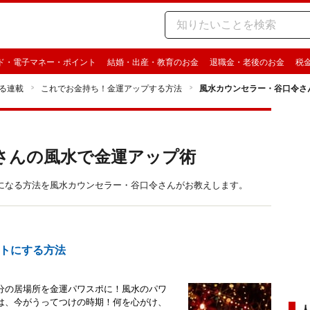
ド・電子マネー・ポイント
結婚・出産・教育のお金
退職金・老後のお金
税
る連載
これでお金持ち！金運アップする方法
風水カウンセラー・谷口令さ
さんの風水で金運アップ術
になる方法を風水カウンセラー・谷口令さんがお教えします。
トにする方法
分の居場所を金運パワスポに！風水のパワ
は、今がうってつけの時期！何を心がけ、