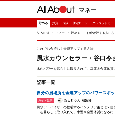
マネー
貯める
投資
保険
住宅ローン
クレジットカー
All About
マネー
貯める
お金が貯まる人にな
これでお金持ち！金運アップする方法
風水カウンセラー・谷口令
水のパワーを暮らしに取り入れて、幸運＆金運体質
記事一覧
自分の居場所を金運アップのパワースポッ
あるじゃん 編集部
ガイド記事
風水アドバイザーの提唱するインテリア術とは？自
ーを暮らしに取り入れて、幸運＆金運体質になるに