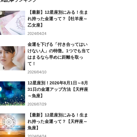
【最新】12星座別にみる！生ま
れ持った金運って？【牡羊座～
乙女座】
2024/04/24
金運を下げる「付き合ってはい
けない人」の特徴。1つでも当て
はまるなら早めに距離を取っ
て！
2026/04/10
12星座別！2026年8月1日～8月
31日の金運アップ方法【天秤座
～魚座】
2026/07/29
【最新】12星座別にみる！生ま
れ持った金運って？【天秤座～
魚座】
2024/04/24