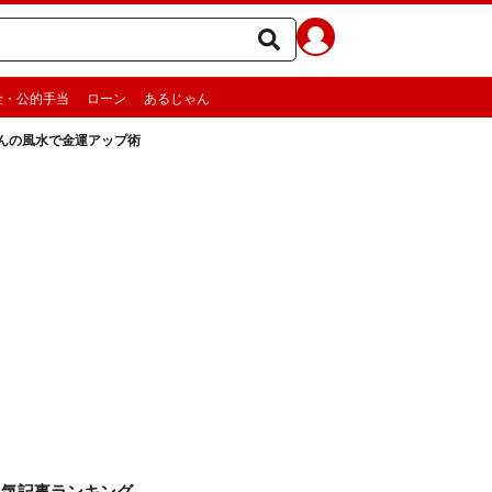
金・公的手当
ローン
あるじゃん
んの風水で金運アップ術
人気記事ランキング