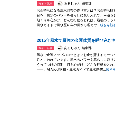
あるじゃん 編集部
ガイド記事
お金持ちになる風水財布の作り方とは？お金持ち財
目を！風水のパワーを暮らしに取り入れて、幸運＆
期！何を心がけ、どんな行動をとれば、最強のラッキー
風水ガイドで風水歴40年の風水心理カウ...
続きを読
2015年風水で最強の金運体質を呼び込む
あるじゃん 編集部
ガイド記事
風水で金運アップのコツとは？お金が貯まるキーワ
月といわれています。風水のパワーを暮らしに取り
うってつけの時期！何を心がけ、どんな行動をとれ
――。AllAbout家相・風水ガイドで風水歴40...
続き