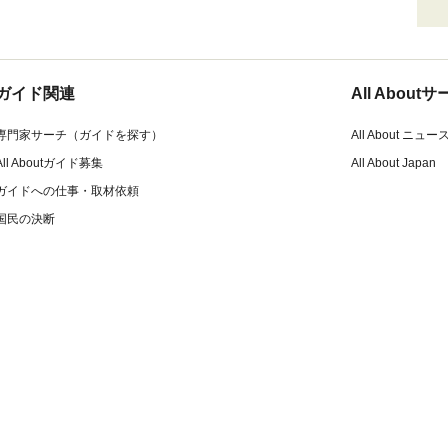
ガイド関連
All Abou
専門家サーチ（ガイドを探す）
All About ニュー
All Aboutガイド募集
All About Japan
ガイドへの仕事・取材依頼
国民の決断