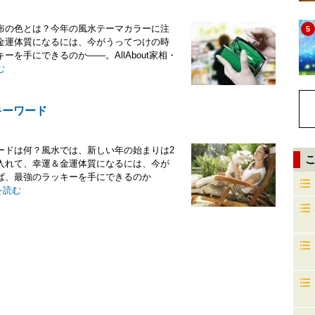
布の色とは？今年の風水テーマカラーに注
5
金運体質になるには、今がうってつけの時
を手にできるのか――。AllAbout家相・
む
キーワード
ードは何？風水では、新しい年の始まりは2
入れて、幸運＆金運体質になるには、今が
ば、最強のラッキーを手にできるのか
を読む