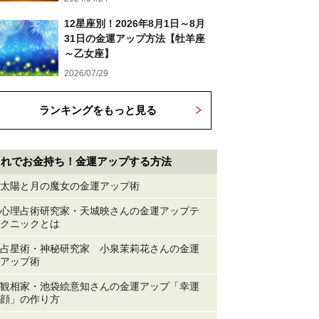
12星座別！2026年8月1日～8月
31日の金運アップ方法【牡羊座
～乙女座】
2026/07/29
ランキングをもっと見る
これでお金持ち！金運アップする方法
太陽と月の魔女の金運アップ術
心理占術研究家・天城映さんの金運アップテ
クニックとは
占星術・神秘研究家 小泉茉莉花さんの金運
アップ術
観相家・池袋絵意知さんの金運アップ「幸運
顔」の作り方