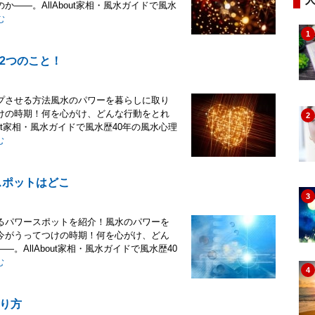
――。AllAbout家相・風水ガイドで風水
む
1
2つのこと！
プさせる方法風水のパワーを暮らしに取り
けの時期！何を心がけ、どんな行動をとれ
2
ut家相・風水ガイドで風水歴40年の風水心理
む
スポットはどこ
3
るパワースポットを紹介！風水のパワーを
今がうってつけの時期！何を心がけ、どん
AllAbout家相・風水ガイドで風水歴40
む
4
り方