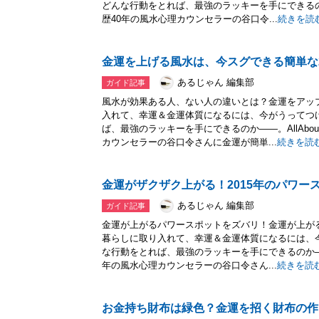
どんな行動をとれば、最強のラッキーを手にできるのか
歴40年の風水心理カウンセラーの谷口令...
続きを読
金運を上げる風水は、今スグできる簡単な
あるじゃん 編集部
ガイド記事
風水が効果ある人、ない人の違いとは？金運をアッ
入れて、幸運＆金運体質になるには、今がうってつ
ば、最強のラッキーを手にできるのか――。AllAbo
カウンセラーの谷口令さんに金運が簡単...
続きを読
金運がザクザク上がる！2015年のパワー
あるじゃん 編集部
ガイド記事
金運が上がるパワースポットをズバリ！金運が上が
暮らしに取り入れて、幸運＆金運体質になるには、
な行動をとれば、最強のラッキーを手にできるのか――。
年の風水心理カウンセラーの谷口令さん...
続きを読
お金持ち財布は緑色？金運を招く財布の作