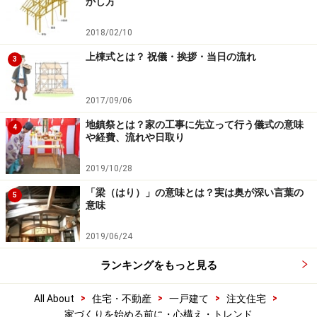
かし方
2018/02/10
上棟式とは？ 祝儀・挨拶・当日の流れ
3
2017/09/06
地鎮祭とは？家の工事に先立って行う儀式の意味
4
や経費、流れや日取り
2019/10/28
「梁（はり）」の意味とは？実は奥が深い言葉の
5
意味
2019/06/24
ランキングをもっと見る
>
>
>
>
All About
住宅・不動産
一戸建て
注文住宅
家づくりを始める前に・心構え・トレンド