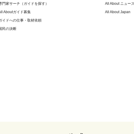
専門家サーチ（ガイドを探す）
All About ニュー
All Aboutガイド募集
All About Japan
ガイドへの仕事・取材依頼
国民の決断