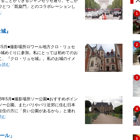
じることができるシャンゼリゼ通り。そこか
ひとつ「凱旋門」とのコラボレーションし
む
1
セ城』
2
年5月■撮影場所ロワール地方クロ・リュセ
ル城めぐりに参加。私にとっては初めてのお
こ、『クロ・リュセ城』。私のお城のイメ
を読む
3
13年5月■撮影場所ソー公園■おすすめポイン
ソー公園。またパリやパリ近郊に住む日本
4
在住の方に「良い公園があるから」と連れ
読む
ール」
5