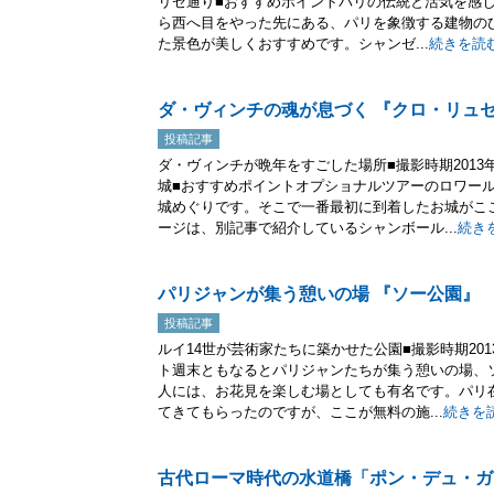
リゼ通り■おすすめポイントパリの伝統と活気を感
ら西へ目をやった先にある、パリを象徴する建物の
た景色が美しくおすすめです。シャンゼ...
続きを読
ダ・ヴィンチの魂が息づく 『クロ・リュ
投稿記事
ダ・ヴィンチが晩年をすごした場所■撮影時期2013
城■おすすめポイントオプショナルツアーのロワー
城めぐりです。そこで一番最初に到着したお城がこ
ージは、別記事で紹介しているシャンボール...
続き
パリジャンが集う憩いの場 『ソー公園』
投稿記事
ルイ14世が芸術家たちに築かせた公園■撮影時期20
ト週末ともなるとパリジャンたちが集う憩いの場、
人には、お花見を楽しむ場としても有名です。パリ
てきてもらったのですが、ここが無料の施...
続きを
古代ローマ時代の水道橋「ポン・デュ・ガ