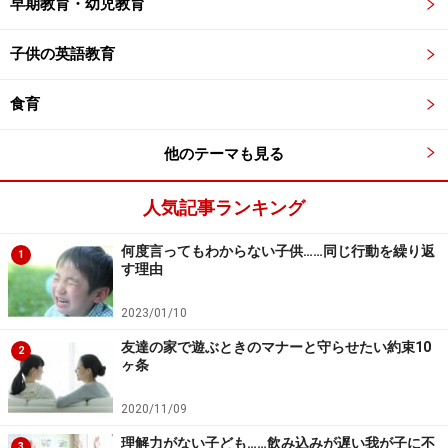
早期教育・幼児教育
子供の英語教育
食育
他のテーマも見る
人気記事ランキング
何度言ってもわからない子供……同じ行動を繰り返
1
す理由
2023/01/10
友達の家で遊ぶときのマナーと守らせたい約束10
2
ヶ条
2020/11/09
理解力がない子ども……飲み込みが遅い我が子に不
3