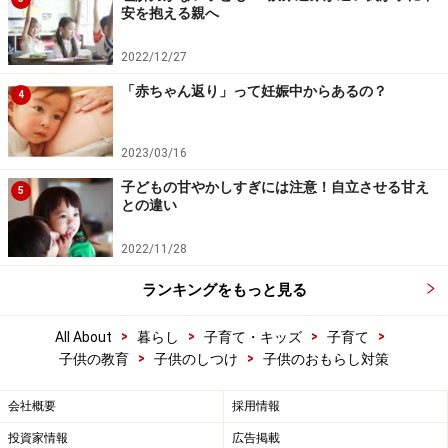
安を抱える親へ
2022/12/27
「赤ちゃん返り」って妊娠中からあるの？
4
2023/03/16
子どもの甘やかしすぎには注意！自立させる甘え
5
との違い
2022/11/28
ランキングをもっと見る
>
>
>
>
All About
暮らし
子育て・キッズ
子育て
>
>
子供の教育
子供のしつけ
子供のおもらし対策
会社概要
採用情報
投資家情報
広告掲載