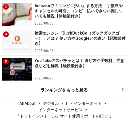
Amazonで「コンビニ払い」する方法！ 手数料や
3
キャンセルの可否、コンビニ払いできない例につ
いても解説【体験談付き】
2025/08/05
検索エンジン「DuckDuckGo（ダックダックゴ
4
ー）」とは？ 使い方やGoogleとの違い【経験談付
き】
2025/08/26
YouTubeのスパチャとは？ 送り方や手数料、注意
5
点などを解説【経験談付き】
2025/08/26
ランキングをもっと見る
>
>
>
All About
デジタル
IT・インターネット
>
インターネットサービス
「ドットインストール」サイト使用リポートの口コミ