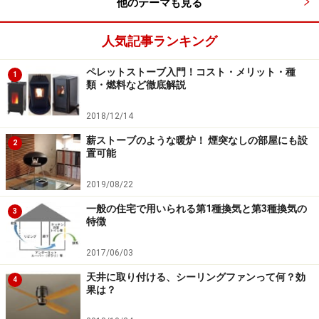
他のテーマも見る
人気記事ランキング
ペレットストーブ入門！コスト・メリット・種
1
類・燃料など徹底解説
2018/12/14
薪ストーブのような暖炉！ 煙突なしの部屋にも設
2
置可能
2019/08/22
一般の住宅で用いられる第1種換気と第3種換気の
3
特徴
2017/06/03
天井に取り付ける、シーリングファンって何？効
4
果は？