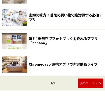
主婦の味方！普段の買い物で絶対得する必須ア
プリ
毎月1冊無料でフォトブックを作れるアプリ
「nohana」
Chromecast×連携アプリで充実動画ライフ
次のページへ
1
/
3