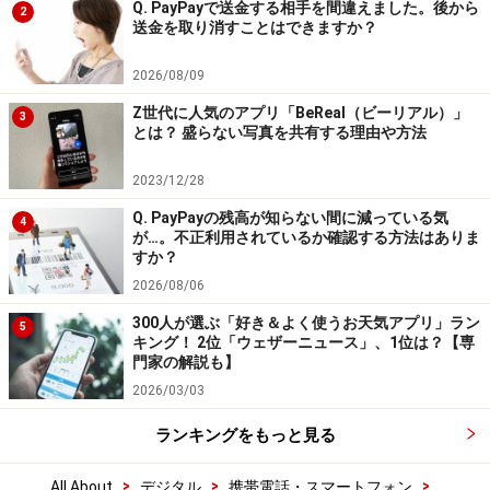
Q. PayPayで送金する相手を間違えました。後から
2
送金を取り消すことはできますか？
2026/08/09
Z世代に人気のアプリ「BeReal（ビーリアル）」
3
とは？ 盛らない写真を共有する理由や方法
2023/12/28
Q. PayPayの残高が知らない間に減っている気
4
が…。不正利用されているか確認する方法はありま
すか？
2026/08/06
300人が選ぶ「好き＆よく使うお天気アプリ」ラン
5
キング！ 2位「ウェザーニュース」、1位は？【専
門家の解説も】
2026/03/03
ランキングをもっと見る
>
>
>
All About
デジタル
携帯電話・スマートフォン