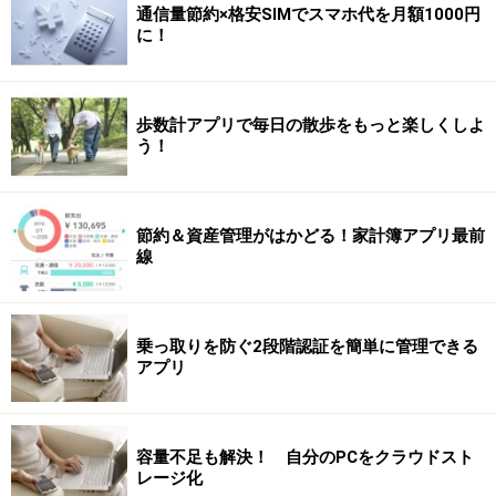
通信量節約×格安SIMでスマホ代を月額1000円
に！
歩数計アプリで毎日の散歩をもっと楽しくしよ
う！
節約＆資産管理がはかどる！家計簿アプリ最前
線
乗っ取りを防ぐ2段階認証を簡単に管理できる
アプリ
容量不足も解決！ 自分のPCをクラウドスト
レージ化