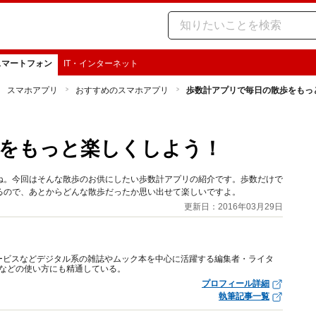
スマートフォン
IT・インターネット
スマホアプリ
おすすめのスマホアプリ
歩数計アプリで毎日の散歩をもっ
歩をもっと楽しくしよう！
ね。今回はそんな散歩のお供にしたい歩数計アプリの紹介です。歩数だけで
るので、あとからどんな散歩だったか思い出せて楽しいですよ。
更新日：2016年03月29日
ービスなどデジタル系の雑誌やムック本を中心に活躍する編集者・ライタ
フトなどの使い方にも精通している。
プロフィール詳細
執筆記事一覧