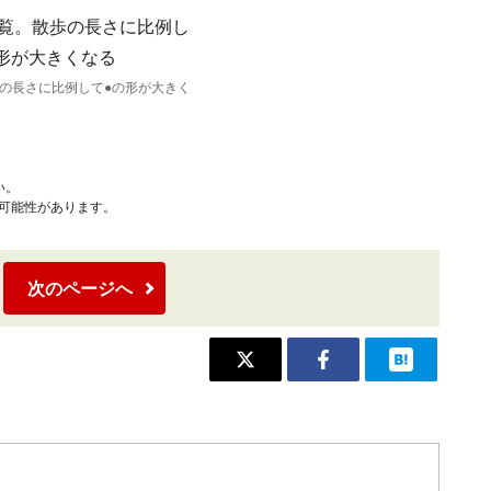
の長さに比例して●の形が大きく
い。
可能性があります。
次のページへ