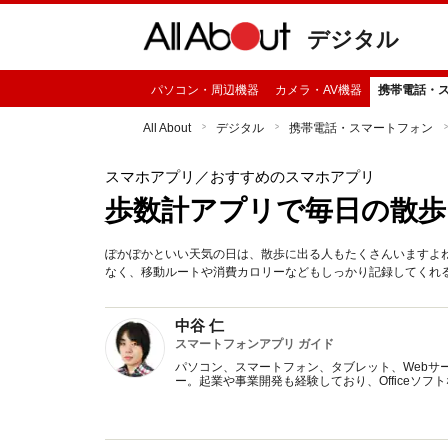
デジタル
パソコン・周辺機器
カメラ・AV機器
携帯電話・
All About
デジタル
携帯電話・スマートフォン
スマホアプリ
／おすすめのスマホアプリ
歩数計アプリで毎日の散
ぽかぽかといい天気の日は、散歩に出る人もたくさんいますよ
なく、移動ルートや消費カロリーなどもしっかり記録してくれ
中谷 仁
スマートフォンアプリ ガイド
パソコン、スマートフォン、タブレット、Webサ
ー。起業や事業開発も経験しており、Officeソ