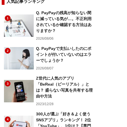
人気記事ランキング
Q. PayPayの残高が知らない間
1
に減っている気が…。不正利用
されているか確認する方法はあ
りますか？
2026/08/06
Q. PayPayで支払いしたのにポ
2
イントが付いていないのはエラ
ーでしょうか？
2026/08/07
Z世代に人気のアプリ
3
「BeReal（ビーリアル）」と
は？ 盛らない写真を共有する理
由や方法
2023/12/28
300人が選ぶ「好き＆よく使う
4
SNSアプリ」ランキング！ 2位
「YouTube」、1位は？【専門