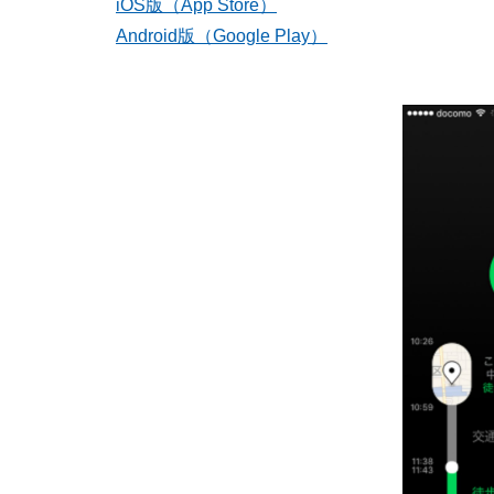
iOS版（App Store）
Android版（Google Play）