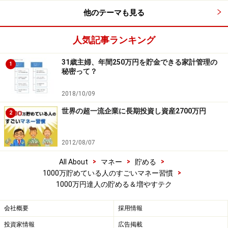
他のテーマも見る
人気記事ランキング
31歳主婦、年間250万円を貯金できる家計管理の
1
秘密って？
2018/10/09
世界の超一流企業に長期投資し資産2700万円
2
2012/08/07
>
>
>
All About
マネー
貯める
>
1000万貯めている人のすごいマネー習慣
1000万円達人の貯める＆増やすテク
会社概要
採用情報
投資家情報
広告掲載