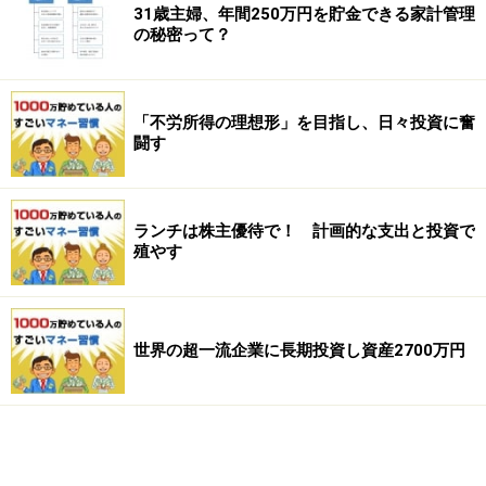
31歳主婦、年間250万円を貯金できる家計管理
の秘密って？
「不労所得の理想形」を目指し、日々投資に奮
闘す
ランチは株主優待で！ 計画的な支出と投資で
殖やす
世界の超一流企業に長期投資し資産2700万円