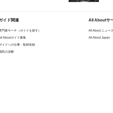
ガイド関連
All Abou
専門家サーチ（ガイドを探す）
All About ニュー
All Aboutガイド募集
All About Japan
ガイドへの仕事・取材依頼
国民の決断