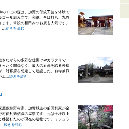
ゆのくにの森は、加賀の伝統工芸を体験で
ルゴール組み立て、和紙、そば打ち、九谷
きます。常設の相田みつお展も人気です。
..
続きを読む
敷さながらの多彩な仕掛けやカラクリで
まったく関係なく、最大の石高を誇る外様
が、対幕府を想定して建設した、お寺兼戦
...
続きを読む
」
家屋敷跡野村家」加賀城主の前田利家が金
野村伝兵衛信貞の屋敷です。元は千坪以上
て移築したのが現在の建物です。ミシュラ
..
続きを読む