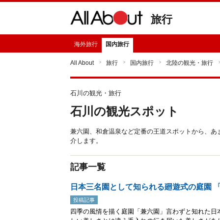
旅行
海外旅行
国内旅行
All About
旅行
国内旅行
北陸の観光・旅行
石川の観光・旅行
石川の観光スポット
兼六園、和倉温泉など定番の王道スポットから、あ
介します。
記事一覧
日本三名園として知られる廻遊式の庭園 
投稿記事
四季の風情を描く庭園「兼六園」言わずと知れた日