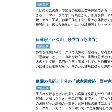
投稿記事
「ゆのくにの森」で加賀の伝統工芸を体験できる！
きるテーマパークです。輪島塗から、加賀友禅、オ
焼、ガラス工芸、お菓子作りまで、様々な体験がで
施設内は、広大な敷地の中に、体験施設やショップ、.
日蓮宗／正久山 妙立寺（忍者寺）
投稿記事
多彩な仕掛けやカラクリで人気の「忍者寺」忍者屋
「忍者寺」として、有名な妙立寺。実際は忍者とは
大名として徳川幕府から常々警戒されていた前田家
いに備えた要塞だそう。そのため随所に様々な趣向や工
庭園の見応え十分の「武家屋敷跡 野村家
投稿記事
手入れが行きとどいた美しい庭園は見応え十分「武
沢城に入城したとき、千二百石の直臣として従った
の豪邸だった建物の一部を、武家制度の解体によっ
ン・グリーンガイド・ジャポンで2つ星を獲得してお.