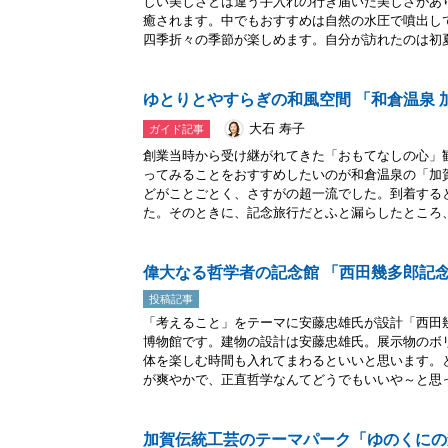
しい美しさとは違う手入れの行き届いた美しさがあ
癒されます。中でもおすすめは自然の水圧で噴出し
四季折々の季節が楽しめます。自分が訪れたのは初夏.
ゆとりとやすらぎの和風空間 「和倉温泉 
大石 寿子
ガイド記事
創業当時から受け継がれてきた「おもてなしの心」
ってみることをおすすめしたいのが和倉温泉の「加
どがことごとく、さすがの超一流でした。到着する
た。そのときに、記念旅行だとふと漏らしたところ、翌
偉大なる哲学者の記念館 「西田幾多郎記
投稿記事
「考えること」をテーマに安藤忠雄氏が設計「西田
博物館です。建物の設計は安藤忠雄氏。展示物のボ
体を楽しむ時間も入れてまわるといいと思います。
が爽やかで、正直哲学なんてどうでもいいや～と思っ.
加賀伝統工芸のテーマパーク「ゆのくにの