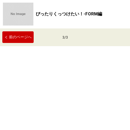
ぴったりくっつけたい！-FORM編
前のページへ
3
/
3