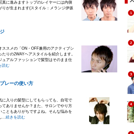
写真に進みますトップのレイヤーには内側
がりが生まれます(スタイル：メランジ伊坂
1
ジ
2
ススメの「ON・OFF兼用のアクティブシ
たりの2WAYヘアスタイルを紹介します。
ジュアルファッションで髪型はそのまま仕
を読む
3
プレーの使い方
気に入りの髪型にしてもらっても、自宅で
4
ってありませんか？また、サロンでやり方
いこともありがちですよね。そんな悩みを
..
続きを読む