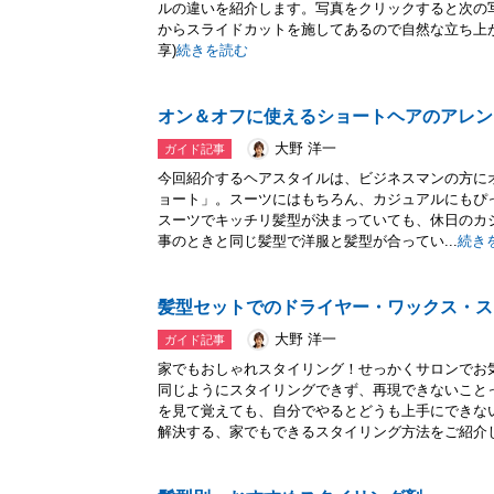
ルの違いを紹介します。写真をクリックすると次の
からスライドカットを施してあるので自然な立ち上
享)
続きを読む
オン＆オフに使えるショートヘアのアレン
大野 洋一
ガイド記事
今回紹介するヘアスタイルは、ビジネスマンの方にオ
ョート」。スーツにはもちろん、カジュアルにもぴっ
スーツでキッチリ髪型が決まっていても、休日のカ
事のときと同じ髪型で洋服と髪型が合ってい...
続き
髪型セットでのドライヤー・ワックス・ス
大野 洋一
ガイド記事
家でもおしゃれスタイリング！せっかくサロンでお
同じようにスタイリングできず、再現できないこと
を見て覚えても、自分でやるとどうも上手にできな
解決する、家でもできるスタイリング方法をご紹介し.