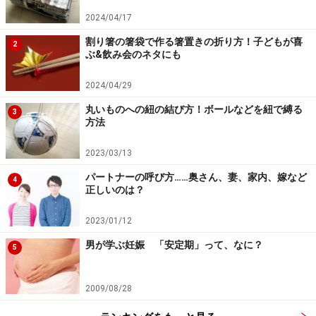
2024/04/17
割り箸の箸袋で作る箸置きの折り方！子どもが喜
2
ぶ&飲み会のネタにも
2024/04/29
丸いものへの紐の結び方！ボールなどを紐で縛る
3
方法
2023/03/13
パートナーの呼び方……奥さん、妻、家内、嫁など
4
正しいのは？
2023/01/12
男が学ぶ妊娠 「安定期」って、なに？
5
2009/08/28