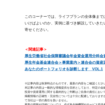
このコーナーでは、ライフプランの全体像まで
いけばよいのか、実例に基づき解説していきた
寄せください。
＜関連記事＞
厚生労働省社会保障審議会年金資金運用分科会
厚生年金基金連合会＞事業案内＞連合会の資産
あなたのポートフォリオを診断します VOL.1
※記事内容は執筆時点のものです。最新の内容をご確認くださ
本記事の内容は一般的な情報提供を目的としており、特定の金
投資や資産運用に関する最終的なご判断はご自身の責任におい
掲載情報の正確性・完全性については十分に配慮しております
て当社は一切の責任を負いません。
最新の情報や詳細については、必ず各金融機関やサービス提供