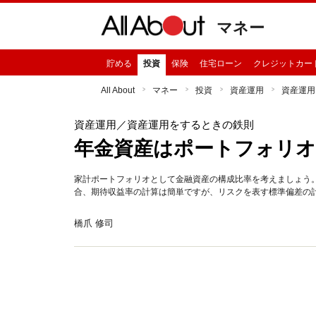
マネー
貯める
投資
保険
住宅ローン
クレジットカー
All About
マネー
投資
資産運用
資産運用
資産運用
／資産運用をするときの鉄則
年金資産はポートフォリオ
家計ポートフォリオとして金融資産の構成比率を考えましょう
合、期待収益率の計算は簡単ですが、リスクを表す標準偏差の
橋爪 修司