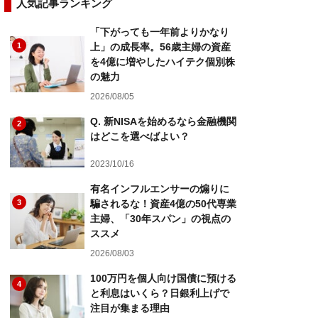
人気記事ランキング
「下がっても一年前よりかなり
1
上」の成長率。56歳主婦の資産
を4億に増やしたハイテク個別株
の魅力
2026/08/05
Q. 新NISAを始めるなら金融機関
2
はどこを選べばよい？
2023/10/16
有名インフルエンサーの煽りに
3
騙されるな！資産4億の50代専業
主婦、「30年スパン」の視点の
ススメ
2026/08/03
100万円を個人向け国債に預ける
4
と利息はいくら？日銀利上げで
注目が集まる理由