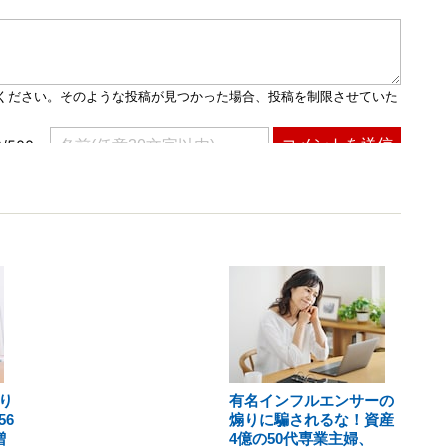
り
有名インフルエンサーの
6
煽りに騙されるな！資産
増
4億の50代専業主婦、