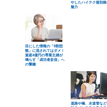
やしたハイテク個別株
魅力
目にした情報の「8割悲
観」に流されてはダメ！
資産4億円の専業主婦が
鳴らす「成功者妄信」へ
の警鐘
道路や橋、水道管など