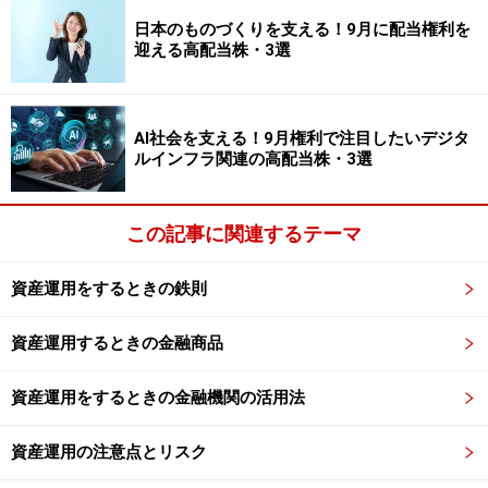
が、その内容を保証するものではなく、これに基づく損失・損害
日本のものづくりを支える！9月に配当権利を
などについて当社は一切の責任を負いません。
迎える高配当株・3選
最新の情報や詳細については、必ず各金融機関やサービス提供者
の公式情報をご確認ください。
AI社会を支える！9月権利で注目したいデジタ
【編集部おすすめの購入サイト】
ルインフラ関連の高配当株・3選
Amazonで資産運用の書籍をチェック！
この記事に関連するテーマ
楽天市場で資産運用関連の書籍をチェック！
資産運用をするときの鉄則
【編集部からのお知らせ】
資産運用するときの金融商品
・「家計」について、
アンケート（2026/8/31まで）
を実施
中です！
資産運用をするときの金融機関の活用法
※抽選で20名にAmazonギフト券1000円分プレゼント
※謝礼付きの限定アンケートやモニター企画に参加が可能に
なります
資産運用の注意点とリスク