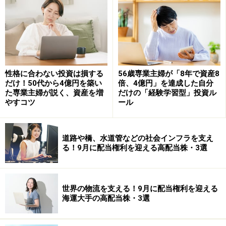
ならないよう注意してください。
教えてくれたのは……深野 康彦さん
マネープランクリニックでもおなじみのベテランFPの1
性格に合わない投資は損する
56歳専業主婦が「8年で資産8
人。さまざまなメディアを通じて、家計管理の方法や投
だけ！50代から4億円を築い
倍、4億円」を達成した自分
資の啓蒙などお金まわり全般に関する情報を発信してい
た専業主婦が説く、資産を増
だけの「経験学習型」投資ル
やすコツ
ール
ます。All About貯蓄・投資信託ガイドとしても活躍中。
著作に『55歳からはじめる長い人生後半戦のお金の習
慣』（明日香出版社）、『あなたの毎月分配型投資信託
道路や橋、水道管などの社会インフラを支え
る！9月に配当権利を迎える高配当株・3選
がいよいよ危ない!』（ダイヤモンド社）など
※記事内容は執筆時点のものです。最新の内容をご確認くださ
い。
世界の物流を支える！9月に配当権利を迎える
本記事の内容は一般的な情報提供を目的としており、特定の金融
海運大手の高配当株・3選
商品や投資行動を推奨するものではありません。
投資や資産運用に関する最終的なご判断はご自身の責任において
行ってください。
掲載情報の正確性・完全性については十分に配慮しております