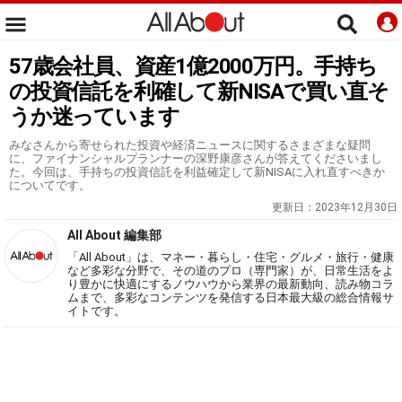
57歳会社員、資産1億2000万円。手持ち
の投資信託を利確して新NISAで買い直そ
うか迷っています
みなさんから寄せられた投資や経済ニュースに関するさまざまな疑問
に、ファイナンシャルプランナーの深野康彦さんが答えてくださいまし
た。今回は、手持ちの投資信託を利益確定して新NISAに入れ直すべきか
についてです。
更新日：
2023年12月30日
All About 編集部
「All About」は、マネー・暮らし・住宅・グルメ・旅行・健康
など多彩な分野で、その道のプロ（専門家）が、日常生活をよ
り豊かに快適にするノウハウから業界の最新動向、読み物コラ
ムまで、多彩なコンテンツを発信する日本最大級の総合情報サ
イトです。