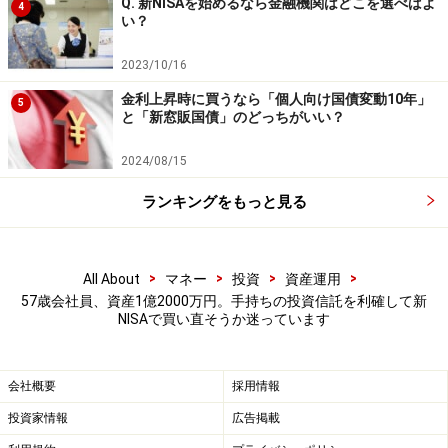
Q. 新NISAを始めるなら金融機関はどこを選べばよ
4
い？
2023/10/16
金利上昇時に買うなら「個人向け国債変動10年」
5
と「新窓販国債」のどっちがいい？
2024/08/15
ランキングをもっと見る
>
>
>
>
All About
マネー
投資
資産運用
57歳会社員、資産1億2000万円。手持ちの投資信託を利確して新
NISAで買い直そうか迷っています
会社概要
採用情報
投資家情報
広告掲載