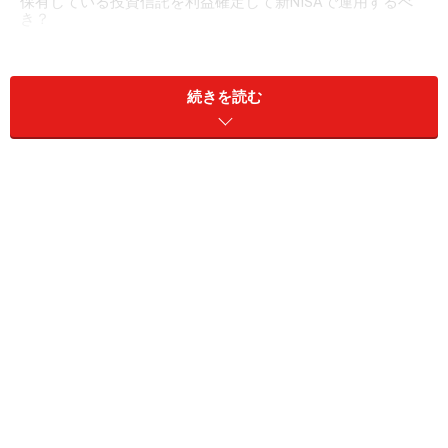
保有している投資信託を利益確定して新NISAで運用するべ
き？
続きを読む
A. 「利益確定する善しあしを踏まえ、資産
の移行は慌てずに」（深野さん）
新NISAは一生涯使える制度ですし、ご相談者の場合、50
代後半からの利用でも生涯投資枠1800万円を使いきれな
いことは多分ないと思います。
特定口座で運用されている投資信託をいったん利益確定
し、新NISAに入り直す場合、基本的には確定した利益に
対して約20％課税され、まだゼロからスタートになりま
す。しかし、新NISAでは、運用益に対して税金がかりま
せん。ですので、今後も投資信託が値上がりしていくこ
とを考えると、新NISAに入れ直した方がお得ともいえる