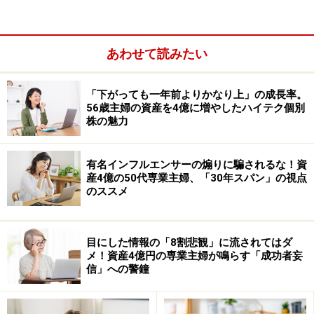
でしょう。
一方で、今ある投資信託を利益確定し、入れ直しをして
あわせて読みたい
いる間に、保有していた投資信託の市場価格が上がるこ
ともあるかもしれません。また、せっかくの複利効果を
「下がっても一年前よりかなり上」の成長率。
56歳主婦の資産を4億に増やしたハイテク個別
中断してしまうといったデメリットもあります。
株の魅力
新NISAで投資できる年間上限額は、360万円（つみたて
有名インフルエンサーの煽りに騙されるな！資
投資枠で最大120万円／年、成長投資枠で最大240万円／
産4億の50代専業主婦、「30年スパン」の視点
年）になります。ですので、慌てて全て利益確定する必
のススメ
要はないと思います。ただ、ご相談者の場合、年齢から
考えるとややリスク資産が多いようにも思います。
目にした情報の「8割悲観」に流されてはダ
メ！資産4億円の専業主婦が鳴らす「成功者妄
どのような金融商品を保有されているかにもよるのです
信」への警鐘
が、60歳以降は再雇用で働いたとしても、収入が減るこ
とが予想されます。そのため、資産全体でリスク過多に