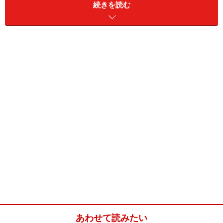
続きを読む
また、Windows Meからツールバーに[移動先]ボタンと[コ
ピー先]ボタンが表示されるようになりました。
ファイル選択の後、[移動先]ボタンあるいは[コピー先]ボ
タンをクリックすると、ダイアログボックスが表示され
ますので、移動先またはコピー先のフォルダを指定しま
す。
ファイルのコピー/移動には、今まで説明した以外にも
Windowsエクスプローラを使う方法、キーボードによる
方法などがあります。どんな方法でも良いですから確実
にできる方法をマスターしてください。
※記事内容は執筆時点のものです。最新の内容をご確認くださ
い。
※OSやアプリ、ソフトのバージョンによっては画面表示、操作方
法が異なる可能性があります。
あわせて読みたい